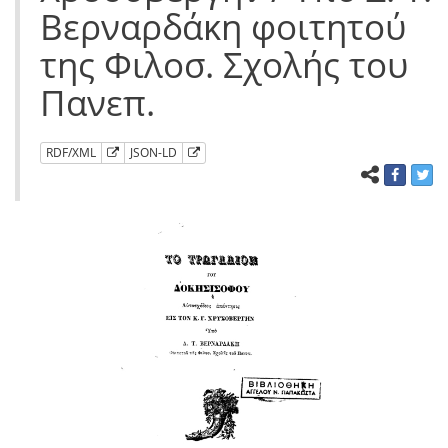
Βερναρδάκη φοιτητού
της Φιλοσ. Σχολής του
Πανεπ.
RDF/XML
JSON-LD