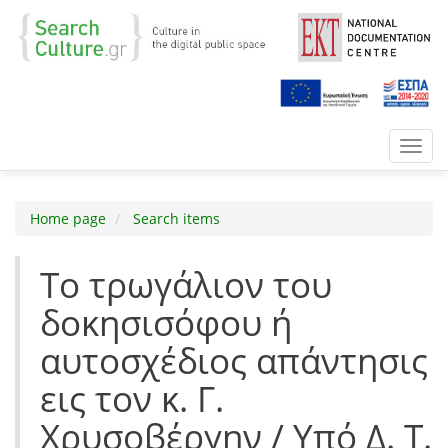
Toggl
navig
Home page
Search items
Το τρωγάλιον του
δοκησισόφου ή
αυτοσχέδιος απάντησις
εις τον κ. Γ.
Χρυσοβέργην / Υπό Δ. Τ.