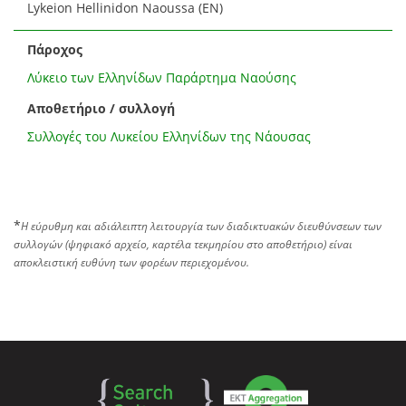
Lykeion Hellinidon Naoussa (EN)
Πάροχος
Λύκειο των Eλληνίδων Παράρτημα Ναούσης
Αποθετήριο / συλλογή
Συλλογές του Λυκείου Ελληνίδων της Νάουσας
*
Η εύρυθμη και αδιάλειπτη λειτουργία των διαδικτυακών διευθύνσεων των
συλλογών (ψηφιακό αρχείο, καρτέλα τεκμηρίου στο αποθετήριο) είναι
αποκλειστική ευθύνη των φορέων περιεχομένου.