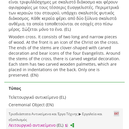
είναι τριφυλλόσχημες με σκαλιστό διάκοσμο και φέρουν
αγιογραφίες με τους τέσσερις Ευαγγελιστές. Περιμετρικά
των κεραιών του σταυρού, υπάρχει σκαλιστός φυτικός
διάκοσμος. Κάθε κεραία φέρει από δύο ξύλινα σκαλιστά
ανθέμια, τα οποία τοποθετούνται σε εσοχές στο πίσω
μέρος. Σώζεται μόνο το ένα. (EL)
Wooden cross. It consists of two long and narrow pieces
of wood. At the front is an icon of the Christ on the cross.
The ends of the stems are clover-shaped with carved
decoration and bear icons of the four Evangelists. Around
the stems of the cross, there is carved vegetal decoration.
Each stem has two carved wooden palmettes, which are
placed in indentations on the back. Only one is
preserved. (EN)
Τύπος
Τελετουργικό αντικείμενο (EL)
Ceremonial Object (EN)
Τρισδιάστατα Αντικείμενα και Έργα Τέχνης ▶ Εργαλεία και
εξοπλισμός
Λειτουργικό αντικείμενο
(EL)