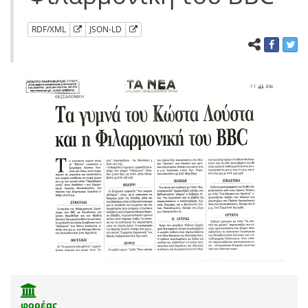
RDF/XML
JSON-LD
φορέας