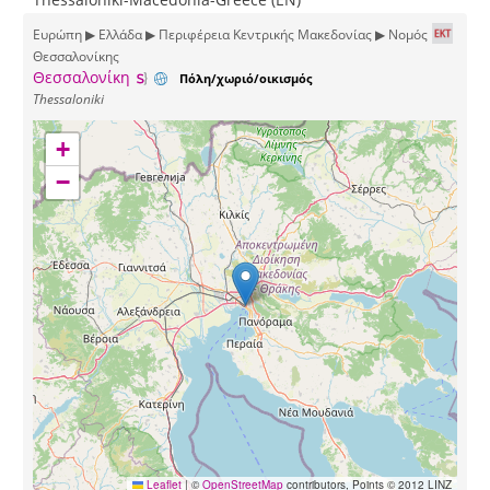
Ευρώπη ▶ Ελλάδα ▶ Περιφέρεια Κεντρικής Μακεδονίας ▶ Νομός
Θεσσαλονίκης
Θεσσαλονίκη
Πόλη/χωριό/οικισμός
Thessaloniki
+
−
Leaflet
|
©
OpenStreetMap
contributors, Points © 2012 LINZ