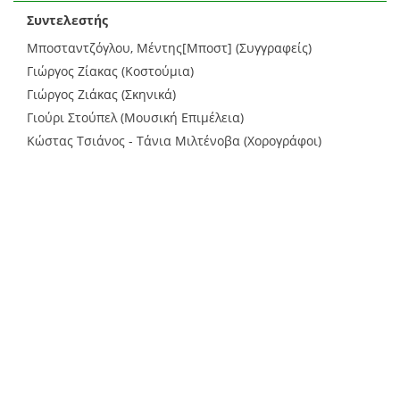
Συντελεστής
Μποσταντζόγλου, Μέντης[Μποστ] (Συγγραφείς)
Γιώργος Ζίακας (Κοστούμια)
Γιώργος Ζιάκας (Σκηνικά)
Γιούρι Στούπελ (Μουσική Επιμέλεια)
Κώστας Τσιάνος - Τάνια Μιλτένοβα (Χορογράφοι)
Χρύσα Μπάρα (Ηθοποιοί)
Πόπη Πελτεκοπούλου (Ηθοποιοί)
Αντώνης Λουδάρος (Ηθοποιοί)
Γιώργος Ψυχογιός (Ηθοποιοί)
Θανάσης Σαράντος (Ηθοποιοί)
Αντώνης Μπαμπούνης (Ηθοποιοί)
Σεραφείμ Ντίνας (Ηθοποιοί)
Χρύσανθος Καγιάς (Ηθοποιοί)
Μιχάλης Έλληνας (Ηθοποιοί)
Δημήτρης Συμεωνίδης (Ηθοποιοί)