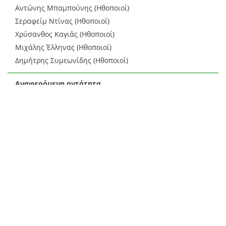
Αντώνης Μπαμπούνης (Ηθοποιοί)
Σεραφείμ Ντίνας (Ηθοποιοί)
Χρύσανθος Καγιάς (Ηθοποιοί)
Μιχάλης Έλληνας (Ηθοποιοί)
Δημήτρης Συμεωνίδης (Ηθοποιοί)
Αναφερόμενη οντότητα
Ακαδημαϊκοί, Ενδυματολόγοι, Εικαστικοί καλλιτέχνες, Σκηνογράφοι
Ζιάκας Γιώργος, 1940-
(EL)
Περιγραφή
Φωτογραφίες παράστασης του Θεσσαλικού Θεάτρου με
τίτλο: "ΜΑΡΙΑ ΠΕΝΤΑΓΙΩΤΙΣΣΑ"
Τύπος
Ψηφιοποιημένη εικόνα (σάρωση)
Δισδιάστατα γραφικά