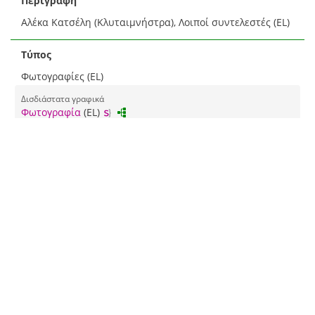
Περιγραφή
Αλέκα Κατσέλη (Κλυταιμνήστρα), Λοιποί συντελεστές (EL)
Τύπος
Φωτογραφίες (EL)
Δισδιάστατα γραφικά
Φωτογραφία
(EL)
Θέμα
Φιλμογραφία (EL)
Γράμματα και τέχνες ▶ Παραστατικές τέχνες
Κινηματογράφος
(EL)
Europeana τύπος
Εικόνα
Δικαιώματα