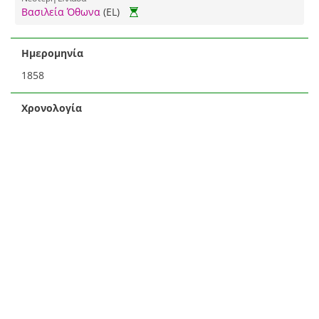
Βασιλεία Όθωνα
(EL)
Ημερομηνία
1858
Χρονολογία
1858
(EL)
Θέμα
Προσωπογραφία
Ομαδική Προσωπογραφία
Γράμματα και τέχνες ▶ Καλές τέχνες ▶ Εικαστικές τέχνες
Ζωγραφική
(EL)
Γράμματα και τέχνες ▶ Θέματα τέχνης ▶ Πορτραίτο
Ομαδικό πορτραίτο
(EL)