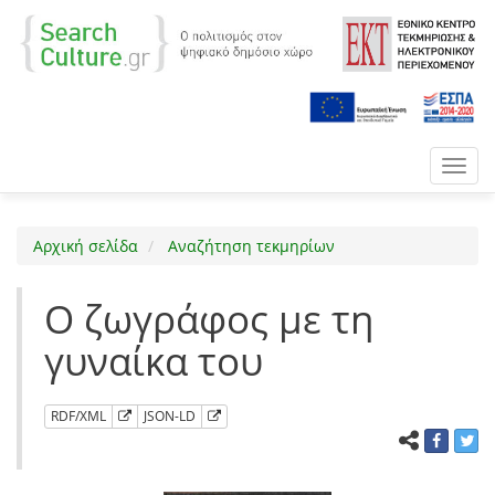
Toggl
navig
Αρχική σελίδα
Αναζήτηση τεκμηρίων
Ο ζωγράφος με τη
γυναίκα του
RDF/XML
JSON-LD