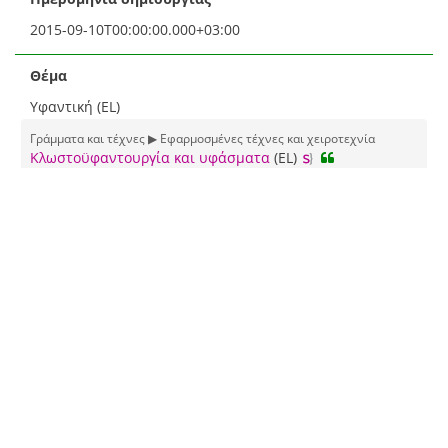
2015-09-10T00:00:00.000+03:00
Θέμα
Υφαντική (EL)
Γράμματα και τέχνες ▶ Εφαρμοσμένες τέχνες και χειροτεχνία
Κλωστοϋφαντουργία και υφάσματα
(EL)
Πηγή
Πελοποννησιακό Λαογραφικό Ίδρυμα (EL)
Εκδότης
Πελοποννησιακό Λαογραφικό Ίδρυμα
Γλώσσα
Μη γλωσσολογικό περιεχόμενο - Μη εφαρμόσιμο
Europeana τύπος