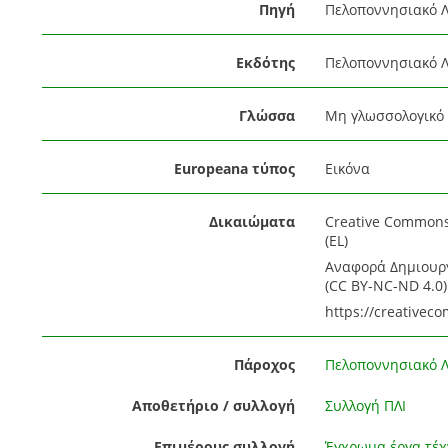
Πηγή
Πελοποννησιακό Λ
Εκδότης
Πελοποννησιακό 
Γλώσσα
Μη γλωσσολογικό 
Europeana τύπος
Εικόνα
Δικαιώματα
Creative Common
(EL)
Αναφορά Δημιουργ
(CC BY-NC-ND 4.0)
https://creativec
Πάροχος
Πελοποννησιακό Λ
Αποθετήριο / συλλογή
Συλλογή ΠΛΙ
Επιμέρους συλλογή
Έγχρωμα έργα τέχ