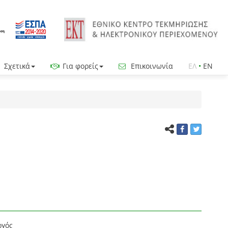
Σχετικά
Για φορείς
Επικοινωνία
ΕΛ
•
EN
ργός