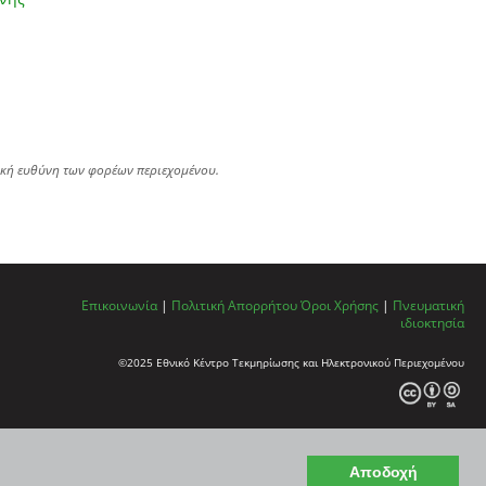
ική ευθύνη των φορέων περιεχομένου.
Επικοινωνία
|
Πολιτική Απορρήτου
Όροι Χρήσης
|
Πνευματική
ιδιοκτησία
©2025 Εθνικό Κέντρο Τεκμηρίωσης και Ηλεκτρονικού Περιεχομένου
Αποδοχή