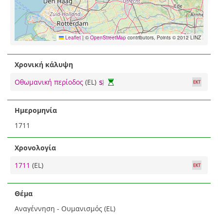
Leaflet
|
©
OpenStreetMap
contributors, Points © 2012 LINZ
Χρονική κάλυψη
Οθωμανική περίοδος
(EL)
Ημερομηνία
1711
Χρονολογία
1711
(EL)
Θέμα
Αναγέννηση - Ουμανισμός (EL)