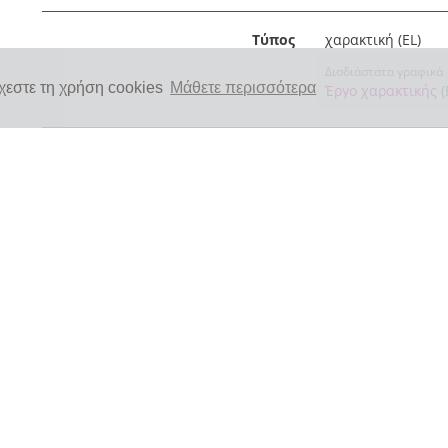
Τύπος
χαρακτική (EL)
Δισδιάστατα γραφικά
χεστε τη χρήση cookies
Μάθετε περισσότερα
Έργο χαρακτικής
(
Υλικό
οξυγραφία (EL)
Έκταση (μέγεθος ή διάρκεια)
23 × 10,4 εκ. (EL)
Θέμα
Πολιτισμός (κουλτ
Πολιτισμός (κουλτ
Europeana τύπος
Εικόνα
Δικαιώματα
http://creativeco