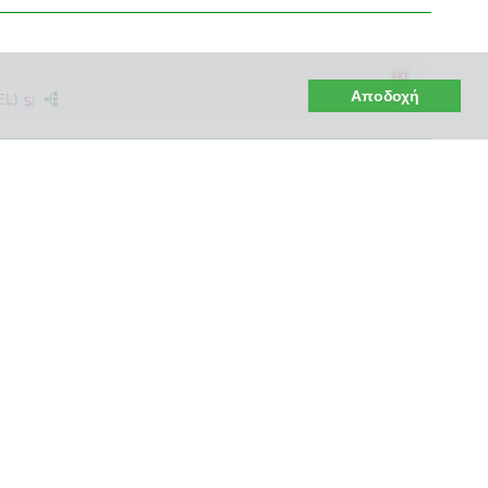
Αποδοχή
EL)
ούρα) (EL)
ούρα)
(EL)
mmons.org/publicdomain/zero/1.0/deed.el