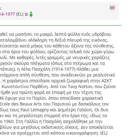
ς
14-1977
(EL)
θεί να μασήσει το μακρύ, λεπτό φύλλο ενός υδρόβιου
αταλαμβάνει ολόκληρη τη δεξιά πλευρά της εικόνας,
τύσσεται κατά μήκος του κάθετου άξονα της σύνθεσης,
 στα όρια του φύλλου, ορίζοντας τελικά τον χώρο γύρω
υλί. Με καθαρές, λιτές γραμμές, με νευρικές χαράξεις
υργούν σκούρα πλέγματα (όπως στο πτέρωμα και τα
πάπιας), η Λέλα Πασχάλη (1914-1977) πλάθει μια
υτόχρονα απλή σύνθεση, που αναδεικνύει με ρεαλιστικό
ς. Η χαράκτρια σπούδασε αρχικά ζωγραφική στην ΑΣΚΤ
ν Κωνσταντίνο Παρθένη. Από τον Tavy Notton, που ζούσε
 ήρθε για πρώτη φορά σε επαφή με την τέχνη της
46 έφυγε για το Παρίσι, όπου σπούδασε χαρακτική
 Ecole des Beaux Arts του Παρισιού με δασκάλους τον
ιδίως τους Paul Lemagny και Δημήτρη Γαλάνη. Οι δυο
ν και τη μεγαλύτερη επιρροή στο έργο της, ιδίως τα
το 1960. Στη Γαλλία η Πασχάλη ασχολήθηκε με την
λίων για μεγάλους εκδοτικούς οίκους. Δεν αποκλείεται
κόνα να προέρχεται από κάποια εικονογράφηση. (EL)