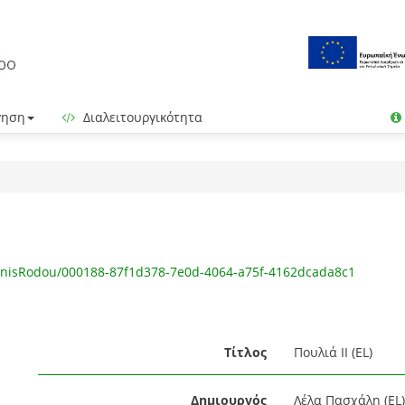
γηση
Διαλειτουργικότητα
ehnisRodou/000188-87f1d378-7e0d-4064-a75f-4162dcada8c1
Τίτλος
Πουλιά ΙΙ (EL)
Δημιουργός
Λέλα Πασχάλη (EL)