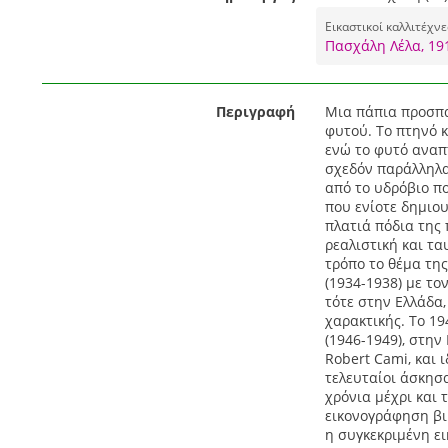
Εικαστικοί καλλιτέχνε
Πασχάλη Λέλα, 19
Περιγραφή
Μια πάπια προσπα
φυτού. Το πτηνό κ
ενώ το φυτό αναπ
σχεδόν παράλληλα
από το υδρόβιο πο
που ενίοτε δημιο
πλατιά πόδια της 
ρεαλιστική και τα
τρόπο το θέμα τη
(1934-1938) με το
τότε στην Ελλάδα,
χαρακτικής. Το 19
(1946-1949), στην
Robert Cami, και 
τελευταίοι άσκησα
χρόνια μέχρι και 
εικονογράφηση βιβ
η συγκεκριμένη ει