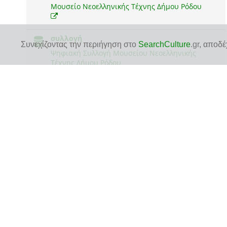
Μουσείο Νεοελληνικής Τέχνης Δήμου Ρόδου
συλλογή
Συνεχίζοντας την περιήγηση στο
SearchCulture
.gr
, αποδέ
Ψηφιακή Συλλογή Μουσείου Νεοελληνικής
Τέχνης Δήμου Ρόδου
δείτε την πρωτότυπη σελίδα τεκμηρίου
στον ιστότοπο του αποθετηρίου του φορέα για
περισσότερες πληροφορίες και για να δείτε το ψηφιακό
*
αρχείο του τεκμηρίου
1 ψηφιακό αρχείο
1 JPEG
δείτε ή κατεβάστε το ψηφιακό αρχείο
*
απευθείας από τον ιστότοπο του αποθετηρίου