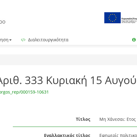
γηση
Διαλειτουργικότητα
- Αριθ. 333 Κυριακή 15 Αυγο
orgos_rep/000159-10631
Τίτλος
Μη Χάνεσαι: Ετος 
Εναλλακτικός τίτλος
Εφημερίς πολιτικο