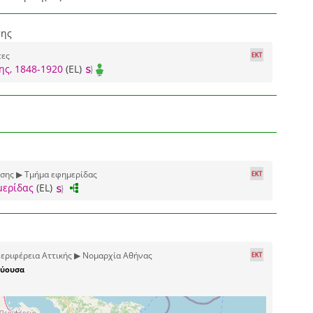
σης
τες
ης, 1848-1920
(EL)
οσης ▶ Τμήμα εφημερίδας
μερίδας
(EL)
εριφέρεια Αττικής ▶ Νομαρχία Αθήνας
ύουσα