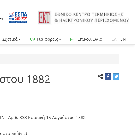
Σχετικά
Για φορείς
Επικοινωνία
ΕΛ
•
EN
ύστου 1882
Γ'. - Αριθ. 333 Κυριακή 15 Αυγούστου 1882
σατυρική(sic)