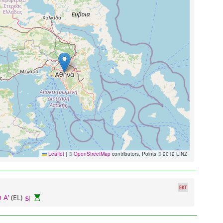
Leaflet
|
©
OpenStreetMap
contributors, Points © 2012 LINZ
 Α’
(EL)