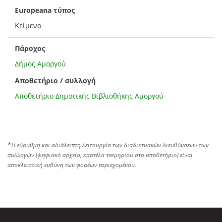
Europeana τύπος
Κείμενο
Πάροχος
Δήμος Αμοργού
Αποθετήριο / συλλογή
Αποθετήριο Δημοτικής Βιβλιοθήκης Αμοργού
*
Η εύρυθμη και αδιάλειπτη λειτουργία των διαδικτυακών διευθύνσεων των
συλλογών (ψηφιακό αρχείο, καρτέλα τεκμηρίου στο αποθετήριο) είναι
αποκλειστική ευθύνη των φορέων περιεχομένου.