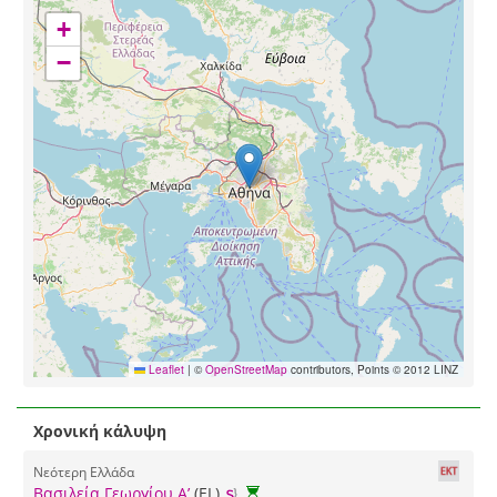
+
−
Leaflet
|
©
OpenStreetMap
contributors, Points © 2012 LINZ
Χρονική κάλυψη
Νεότερη Ελλάδα
Βασιλεία Γεωργίου Α’
(EL)