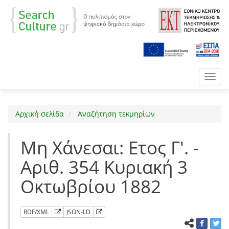
Toggl
navig
Αρχική σελίδα
Αναζήτηση τεκμηρίων
Μη Χάνεσαι: Ετος Γ'. -
Αριθ. 354 Κυριακή 3
Οκτωβρίου 1882
RDF/XML
JSON-LD