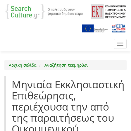
Toggl
navig
Αρχική σελίδα
Αναζήτηση τεκμηρίων
Μηνιαία Εκκλησιαστική
Επιθεώρησις,
περιέχουσα την από
της παραιτήσεως του
Οικουμενικού