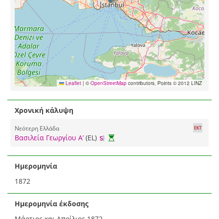
Leaflet
|
©
OpenStreetMap
contributors, Points © 2012 LINZ
Χρονική κάλυψη
Νεότερη Ελλάδα
Βασιλεία Γεωργίου Α’
(EL)
Ημερομηνία
1872
Ημερομηνία έκδοσης
Μάρτιος και Απρίλιος 1872