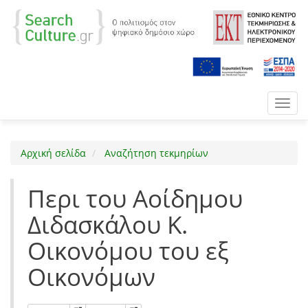
Toggl
navig
Αρχική σελίδα
Αναζήτηση τεκμηρίων
Περι του Αοίδημου
Διδασκάλου Κ.
Οικονόμου του εξ
Οικονόμων