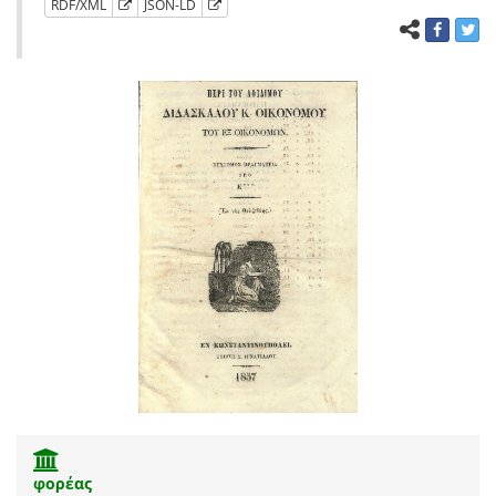
RDF/XML
JSON-LD
φορέας