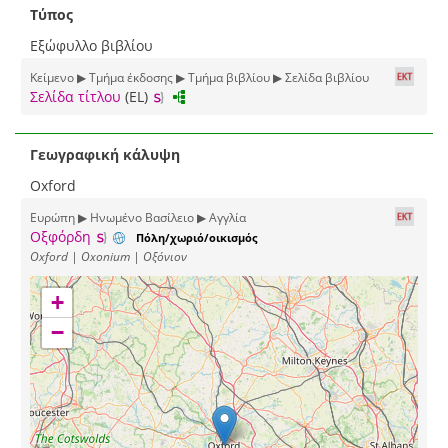
Τύπος
Εξώφυλλο βιβλίου
Κείμενο ▶ Τμήμα έκδοσης ▶ Τμήμα βιβλίου ▶ Σελίδα βιβλίου
Σελίδα τίτλου
(EL)
Γεωγραφική κάλυψη
Oxford
Ευρώπη ▶ Ηνωμένο Βασίλειο ▶ Αγγλία
Οξφόρδη
Πόλη/χωριό/οικισμός
Oxford | Oxonium | Οξόνιον
+
−