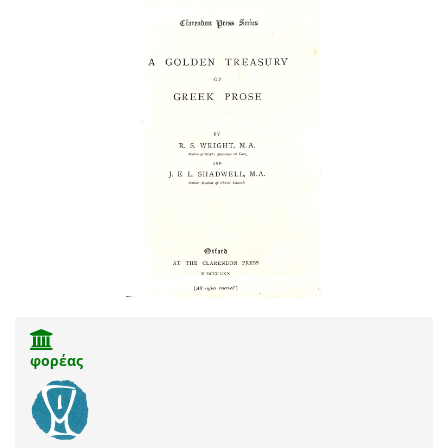
φορέας