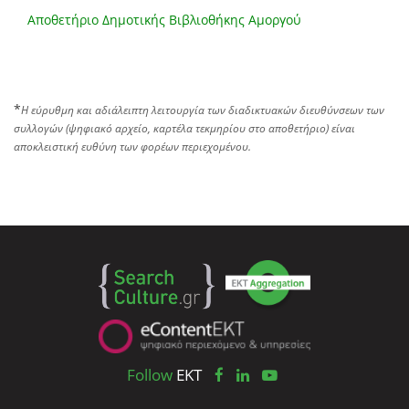
Αποθετήριο Δημοτικής Βιβλιοθήκης Αμοργού
*
Η εύρυθμη και αδιάλειπτη λειτουργία των διαδικτυακών διευθύνσεων των
συλλογών (ψηφιακό αρχείο, καρτέλα τεκμηρίου στο αποθετήριο) είναι
αποκλειστική ευθύνη των φορέων περιεχομένου.
Follow
EKT