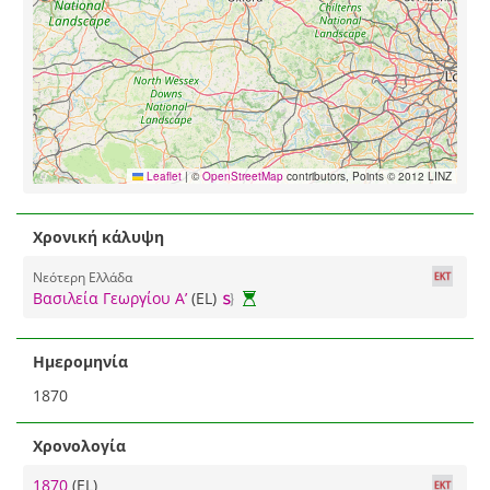
Leaflet
|
©
OpenStreetMap
contributors, Points © 2012 LINZ
Χρονική κάλυψη
Νεότερη Ελλάδα
Βασιλεία Γεωργίου Α’
(EL)
Ημερομηνία
1870
Χρονολογία
1870
(EL)