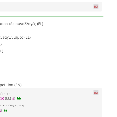
μπορικές συναλλαγές (EL)
ανταγωνισμός (EL)
)
L)
etition (EN)
ξάρτηση
εις
(EL)
 και διαχείριση