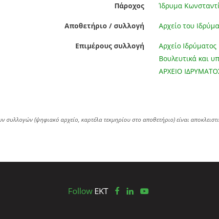
Πάροχος
Ίδρυμα Κωνσταντ
Αποθετήριο / συλλογή
Αρχείο του Ιδρύμ
Επιμέρους συλλογή
Αρχείο Ιδρύματος 
Βουλευτικά και υπ
ΑΡΧΕΙΟ ΙΔΡΥΜΑΤ
ων συλλογών (ψηφιακό αρχείο, καρτέλα τεκμηρίου στο αποθετήριο) είναι αποκλειστ
Follow
EKT