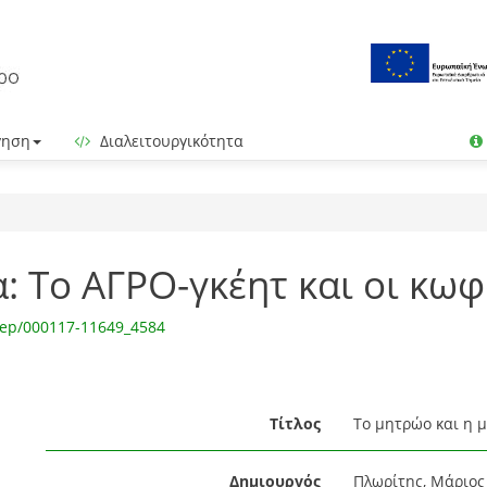
γηση
Διαλειτουργικότητα
: Το ΑΓΡΟ-γκέητ και οι κω
srep/000117-11649_4584
Τίτλος
Το μητρώο και η μ
Δημιουργός
Πλωρίτης, Μάριος 