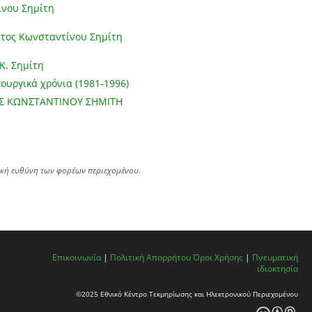
ίνου Σημίτη
ατος Κωνσταντίνου Σημίτη
K. Σημίτη
ουργικά χρόνια (1981-1996)
ΟΣ ΚΩΝΣΤΑΝΤΙΝΟΥ ΣΗΜΙΤΗ
ική ευθύνη των φορέων περιεχομένου.
Επικοινωνία
|
Πολιτική Απορρήτου
Όροι Χρήσης
|
Πνευματική
ιδιοκτησία
©2025 Εθνικό Κέντρο Τεκμηρίωσης και Ηλεκτρονικού Περιεχομένου