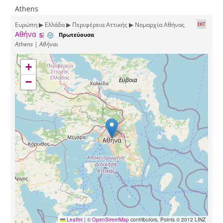
Athens
Ευρώπη ▶ Ελλάδα ▶ Περιφέρεια Αττικής ▶ Νομαρχία Αθήνας
Αθήνα
Πρωτεύουσα
Athens | Αθήναι
+
−
Leaflet
|
©
OpenStreetMap
contributors, Points © 2012 LINZ