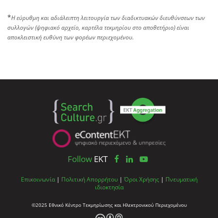
*
Η εύρυθμη και αδιάλειπτη λειτουργία των διαδικτυακών διευθύνσεων των
συλλογών (ψηφιακό αρχείο, καρτέλα τεκμηρίου στο αποθετήριο) είναι
αποκλειστική ευθύνη των φορέων περιεχομένου.
Follow
EKT
Επικοινωνία
|
Πολιτική Απορρήτου
|
Όροι Χρήσης
|
Πνευματική
ιδιοκτησία
©2025 Εθνικό Κέντρο Τεκμηρίωσης και Ηλεκτρονικού Περιεχομένου