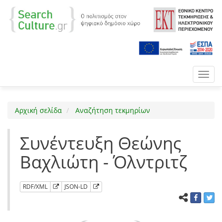
Toggl
navig
Αρχική σελίδα
Αναζήτηση τεκμηρίων
Συνέντευξη Θεώνης
Βαχλιώτη - Όλντριτζ
RDF/XML
JSON-LD