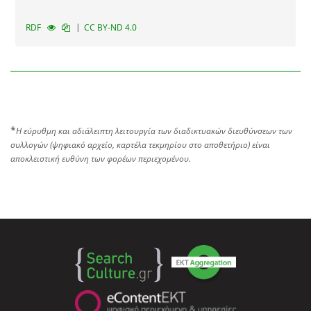
|
RDF
CC BY-ND 4.0
*
Η εύρυθμη και αδιάλειπτη λειτουργία των διαδικτυακών διευθύνσεων των
συλλογών (ψηφιακό αρχείο, καρτέλα τεκμηρίου στο αποθετήριο) είναι
αποκλειστική ευθύνη των φορέων περιεχομένου.