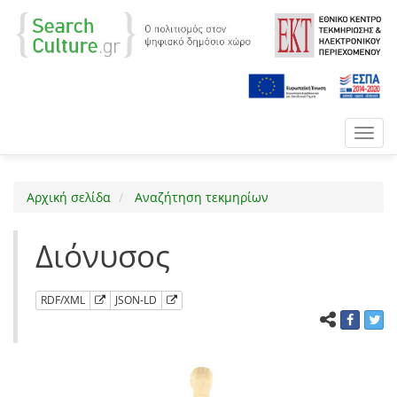
Toggl
navig
Αρχική σελίδα
Αναζήτηση τεκμηρίων
Διόνυσος
RDF/XML
JSON-LD