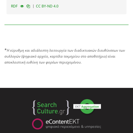
|
RDF
CC BY-ND 4.0
*
Η εύρυθμη και αδιάλειπτη λειτουργία των διαδικτυακών διευθύνσεων των
συλλογών (ψηφιακό αρχείο, καρτέλα τεκμηρίου στο αποθετήριο) είναι
αποκλειστική ευθύνη των φορέων περιεχομένου.