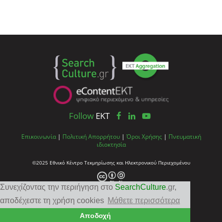
Follow
EKT
Επικοινωνία
|
Πολιτική Απορρήτου
|
Όροι Χρήσης
|
Πνευματική
ιδιοκτησία
©2025 Εθνικό Κέντρο Τεκμηρίωσης και Ηλεκτρονικού Περιεχομένου
Συνεχίζοντας την περιήγηση στο
SearchCulture
.gr
,
αποδέχεστε τη χρήση cookies
Μάθετε περισσότερα
Αποδοχή