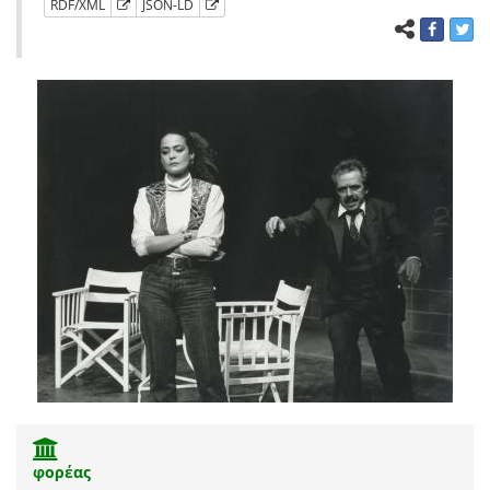
RDF/XML
JSON-LD
φορέας