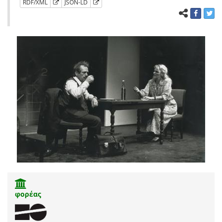
RDF/XML
JSON-LD
φορέας