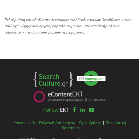
*
Η εύρυθμη και αδιάλειπτη λειτουργία των διαδικτυακών διευθύνσεων των
συλλογών (ψηφιακό αρχείο, καρτέλα τεκμηρίου στο αποθετήριο) είναι
αποκλειστική ευθύνη των φορέων περιεχομένου.
Follow
EKT
Επικοινωνία
|
Πολιτική Απορρήτου
|
Όροι Χρήσης
|
Πνευματική
ιδιοκτησία
©2025 Εθνικό Κέντρο Τεκμηρίωσης και Ηλεκτρονικού Περιεχομένου