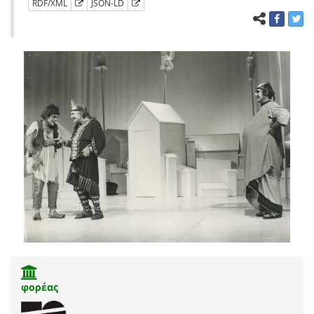
RDF/XML
JSON-LD
φορέας