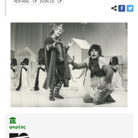
RDF/XML
JSON-LD
φορέας