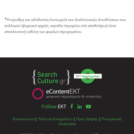
*
Η εύρυθμη και αδιάλειπτη λειτουργία των διαδικτυακών διευθύνσεων των
συλλογών (ψηφιακό αρχείο, καρτέλα τεκμηρίου στο αποθετήριο) είναι
αποκλειστική ευθύνη των φορέων περιεχομένου.
Follow
EKT
Επικοινωνία
|
Πολιτική Απορρήτου
|
Όροι Χρήσης
|
Πνευματική
ιδιοκτησία