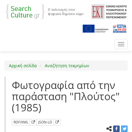
Toggl
navig
Αρχική σελίδα
Αναζήτηση τεκμηρίων
Φωτογραφία από την
παράσταση "Πλούτος"
(1985)
RDF/XML
JSON-LD