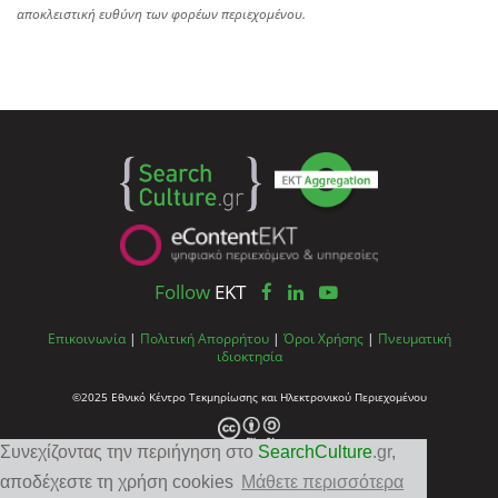
αποκλειστική ευθύνη των φορέων περιεχομένου.
Follow
EKT
Επικοινωνία
|
Πολιτική Απορρήτου
|
Όροι Χρήσης
|
Πνευματική
ιδιοκτησία
©2025 Εθνικό Κέντρο Τεκμηρίωσης και Ηλεκτρονικού Περιεχομένου
Συνεχίζοντας την περιήγηση στο
SearchCulture
.gr
,
αποδέχεστε τη χρήση cookies
Μάθετε περισσότερα