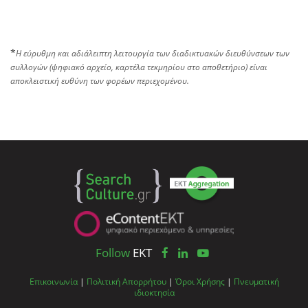
*
Η εύρυθμη και αδιάλειπτη λειτουργία των διαδικτυακών διευθύνσεων των
συλλογών (ψηφιακό αρχείο, καρτέλα τεκμηρίου στο αποθετήριο) είναι
αποκλειστική ευθύνη των φορέων περιεχομένου.
Follow
EKT
Επικοινωνία
|
Πολιτική Απορρήτου
|
Όροι Χρήσης
|
Πνευματική
ιδιοκτησία