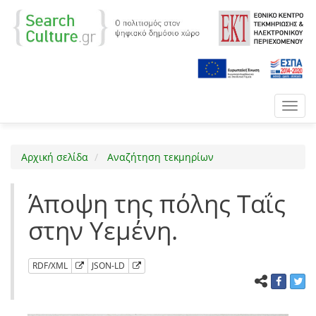
Toggl
navig
Αρχική σελίδα
Αναζήτηση τεκμηρίων
Άποψη της πόλης Ταΐς
στην Υεμένη.
RDF/XML
JSON-LD