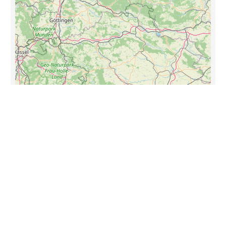
Γεωγραφική κάλυψη
Γερμανία (EL)
Ευρώπη
Γερμανία
Κράτος/χώρα
Germany | West Germany | Federal Republic of Germany
+
−