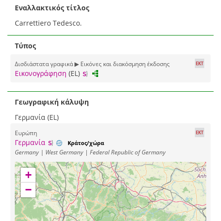
χρησιμοποιήστε
το ψηφιακό αρχείο ή την εικόνα προεπισκόπησης σύμφωνα με την
:
άδεια χρήσης
CC BY-NC 4.0
Αναφορά Δημιουργού-Μη Εμπορική Χρήση
Τίτλος
Γερμανός αμαξηλάτης. (EL)
Εναλλακτικός τίτλος
Carrettiero Tedesco.
Τύπος
Δισδιάστατα γραφικά ▶ Εικόνες και διακόσμηση έκδοσης
Εικονογράφηση
(EL)