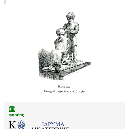
φορέας