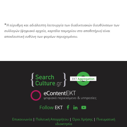
*
Η εύρυθμη και αδιάλειπτη λειτουργία των διαδικτυακών διευθύνσεων των
συλλογών (ψηφιακό αρχείο, καρτέλα τεκμηρίου στο αποθετήριο) είναι
αποκλειστική ευθύνη των φορέων περιεχομένου.
Follow
EKT
Επικοινωνία
|
Πολιτική Απορρήτου
|
Όροι Χρήσης
|
Πνευματική
ιδιοκτησία