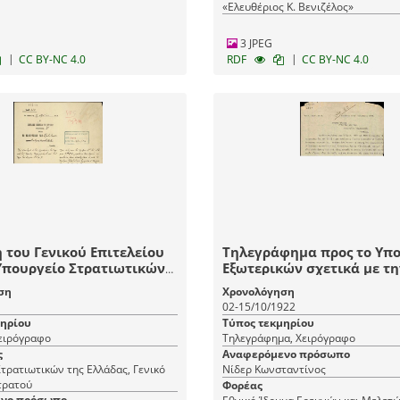
«Ελευθέριος Κ. Βενιζέλος»
3 JPEG
|
|
CC BY-NC 4.0
RDF
CC BY-NC 4.0
 του Γενικού Επιτελείου
Τηλεγράφημα προς το Υπ
Υπουργείο Στρατιωτικών
Εξωτερικών σχετικά με τη
στολής εις την αλλοδαπήν
εκκένωση της Ανατολικής
ση
Χρονολόγηση
ματάρχη του πυροβολικού
02-15/10/1922
άμπη και του ταγματάρχη
μηρίου
Τύπος τεκμηρίου
νικού Κ.Νίδερ.
Χειρόγραφο
Τηλεγράφημα, Χειρόγραφο
ς
Αναφερόμενο πρόσωπο
τρατιωτικών της Ελλάδας, Γενικό
Νίδερ Κωνσταντίνος
τρατού
Φορέας
νο πρόσωπο