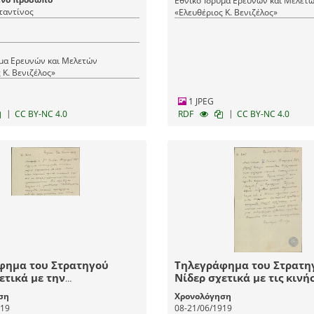
Εθνικό Ίδρυμα Ερευνών και Μελετ
ταντίνος
«Ελευθέριος Κ. Βενιζέλος»
υμα Ερευνών και Μελετών
 Κ. Βενιζέλος»
1 JPEG
|
|
CC BY-NC 4.0
RDF
CC BY-NC 4.0
φημα του Στρατηγού
Τηλεγράφημα του Στρατη
ετικά με την
Νίδερ σχετικά με τις κινή
ληψη της Περγάμου από
ελληνικού στρατού στη Μ
ση
Χρονολόγηση
νικό στρατό.
τις σφαγές του ελληνικού
919
08-21/06/1919