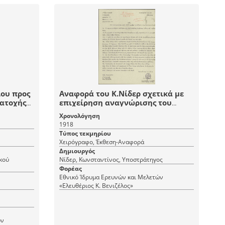
ου προς
Αναφορά του Κ.Νίδερ σχετικά με
κατοχής
επιχείρηση αναγνώρισης του
γονότα
ελληνικού στρατού.
Χρονολόγηση
1918
Τύπος τεκμηρίου
Χειρόγραφο, Έκθεση-Αναφορά
Δημιουργός
κού
Νίδερ, Κωνσταντίνος, Υποστράτηγος
Φορέας
Εθνικό Ίδρυμα Ερευνών και Μελετών
«Ελευθέριος Κ. Βενιζέλος»
ών