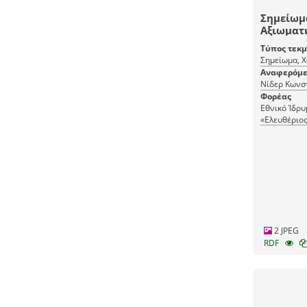
Σημείωμα
Αξιωματι
Τύπος τεκ
Σημείωμα, 
Αναφερόμε
Νίδερ Κωνσ
Φορέας
Εθνικό Ίδρ
«Ελευθέριος
2 JPEG
RDF