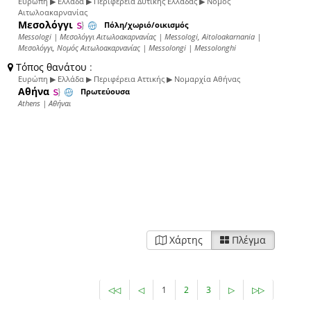
Ευρώπη ▶ Ελλάδα ▶ Περιφέρεια Δυτικής Ελλάδας ▶ Νομός
Αιτωλοακαρνανίας
Μεσολόγγι
Πόλη/χωριό/οικισμός
Messologi | Μεσολόγγι Αιτωλοακαρνανίας | Messologi, Aitoloakarnania |
Μεσολόγγι, Νομός Αιτωλοακαρνανίας | Messolongi | Messolonghi
Τόπος θανάτου
:
Ευρώπη ▶ Ελλάδα ▶ Περιφέρεια Αττικής ▶ Νομαρχία Αθήνας
Αθήνα
Πρωτεύουσα
Athens | Αθήναι
Χάρτης
Πλέγμα
◁◁
◁
1
2
3
▷
▷▷