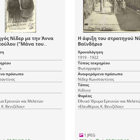
γός Νίδερ με την Άννα
Η άφιξη του στρατηγού Νί
ούλου ("Μάνα του
Βαϊνδήριο
ου")
ση
Χρονολόγηση
1919 - 1922
μηρίου
Τύπος τεκμηρίου
α
Φωτογραφία
νο πρόσωπο
Αναφερόμενο πρόσωπο
ταντίνος
Νίδερ Κωνσταντίνος
Τόπος
Αϊδίνιο
Φορέας
υμα Ερευνών και Μελετών
Εθνικό Ίδρυμα Ερευνών και Μελετ
 Κ. Βενιζέλος»
«Ελευθέριος Κ. Βενιζέλος»
1 JPEG