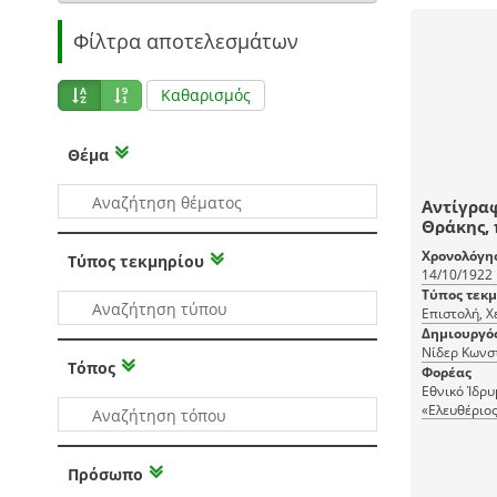
Φίλτρα αποτελεσμάτων
Καθαρισμός
Θέμα
Αντίγραφ
Θράκης, 
Νίδερ, π
Χρονολόγη
Τύπος τεκμηρίου
Επιτροπή
14/10/1922
σχετικά 
Τύπος τεκ
επιθέσε
Επιστολή, 
πρόσφυγε
Δημιουργό
διμοιρίες
Νίδερ Κωνσ
Τόπος
Φορέας
Εθνικό Ίδρ
«Ελευθέριος
Πρόσωπο