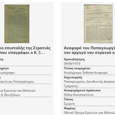
ο επιστολής της Στρατιάς
Αναφορά του Παπαγεωργί
που υπογράφει ο Κ. Ξ.
τον αρχηγό του στρατού 
ρος τη Διασυμμαχική
Κ.Νίδερ σχετικά με τα γε
ση
Χρονολόγηση
 Συνδέσμου της Στρατιάς
της Μαινεμένης.
09/06/1919
με περιστατικά βίας και
μηρίου
Τύπος τεκμηρίου
ων οθωμανών σε
Χειρόγραφο
Χειρόγραφο, Έκθεση-Αναφορά
ς και σε ελληνικές
ς
Δημιουργός
.
ταντίνος Υποστράτηγος
Παπαγεωργίου, Διευθυντής Δικαστι
Τμήματος
Αναφερόμενο πρόσωπο
υμα Ερευνών και Μελετών
Νίδερ Κωνσταντίνος
 Κ. Βενιζέλος»
Τόπος
Σμύρνη
Φορέας
Εθνικό Ίδρυμα Ερευνών και Μελετ