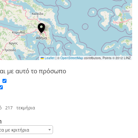
Leaflet
|
©
OpenStreetMap
contributors, Points © 2012 LINZ
αι με αυτό το πρόσωπο
ς
ό 217 τεκμήρια
η
τα με κριτήρια