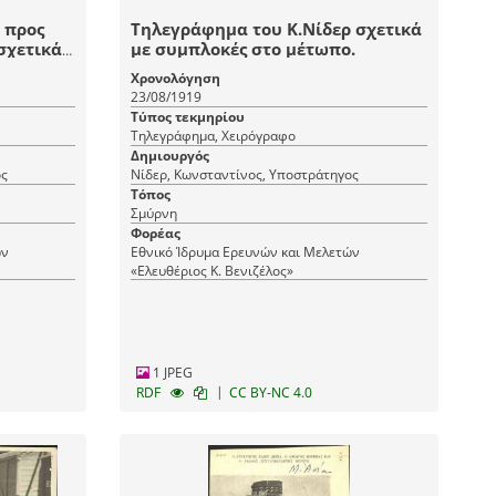
 προς
Τηλεγράφημα του Κ.Νίδερ σχετικά
σχετικά
με συμπλοκές στο μέτωπο.
ικρατεί
Χρονολόγηση
23/08/1919
Τύπος τεκμηρίου
Τηλεγράφημα, Χειρόγραφο
Δημιουργός
ος
Νίδερ, Κωνσταντίνος, Υποστράτηγος
Τόπος
Σμύρνη
Φορέας
ών
Εθνικό Ίδρυμα Ερευνών και Μελετών
«Ελευθέριος Κ. Βενιζέλος»
1 JPEG
|
RDF
CC BY-NC 4.0