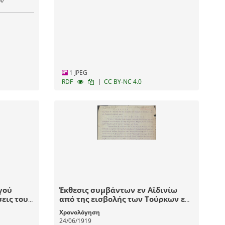
ών
1 JPEG
|
RDF
CC BY-NC 4.0
γού
Έκθεσις συμβάντων εν Αϊδινίω
σεις του
από της εισβολής των Τούρκων εν
.Ασία και
τη πόλει μέχρι της εκείθεν
Χρονολόγηση
εκδιώξεώς των.
24/06/1919