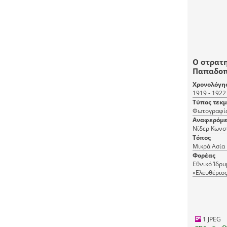
Ο στρατη
Παπαδοπ
Στρατιώτ
Χρονολόγη
1919 - 1922
Τύπος τεκ
Φωτογραφί
Αναφερόμε
Νίδερ Κωνσ
Τόπος
Μικρά Ασία
Φορέας
Εθνικό Ίδρ
«Ελευθέριος
1 JPEG