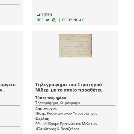
1 JPEG
|
RDF
CC BY-NC 4.0
ουργείο
Τηλεγράφημα του Στρατηγού
ν
Νίδερ, με το οποίο παραθέτει
 Θράκης.
τηλεγράφημα Αρχιστρατήγου, που
Τύπος τεκμηρίου
δε στάθηκε δυνατό να
Τηλεγράφημα, Χειρόγραφο
αποκρυπτογραφηθεί.
Δημιουργός
Νίδερ, Κωνσταντίνος- Υποστράτηγος
Φορέας
Εθνικό Ίδρυμα Ερευνών και Μελετών
«Ελευθέριος Κ. Βενιζέλος»