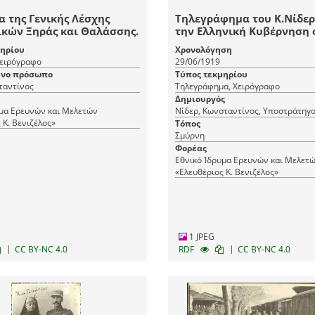
 της Γενικής Λέσχης
Τηλεγράφημα του Κ.Νίδερ
κών Ξηράς και Θαλάσσης.
την Ελληνική Κυβέρνηση 
με την κατάσταση που επ
μηρίου
Χρονολόγηση
στη Σμύρνη.
Χειρόγραφο
29/06/1919
νο πρόσωπο
Τύπος τεκμηρίου
ταντίνος
Τηλεγράφημα, Χειρόγραφο
Δημιουργός
υμα Ερευνών και Μελετών
Νίδερ, Κωνσταντίνος, Υποστράτηγ
 Κ. Βενιζέλος»
Τόπος
Σμύρνη
Φορέας
Εθνικό Ίδρυμα Ερευνών και Μελετ
«Ελευθέριος Κ. Βενιζέλος»
1 JPEG
|
|
CC BY-NC 4.0
RDF
CC BY-NC 4.0