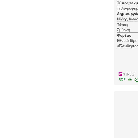
Τύπος τεκ
Τηλεγράφημ
Δημιουργό
Τόπος
Σμύρνη
Φορέας
Εθνικό Ίδρ
«Ελευθέριος
1 JPEG
RDF