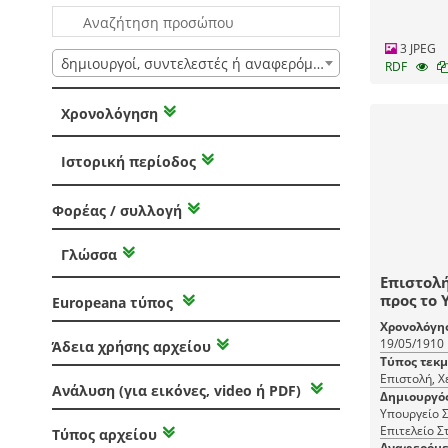
3 JPEG
δημιουργοί, συντελεστές ή αναφερόμενοι
RDF
Χρονολόγηση
Ιστορική περίοδος
Φορέας / συλλογή
Γλώσσα
Επιστολή
προς το 
Europeana τύπος
περί απο
Χρονολόγη
του ταγ
19/05/1910
Άδεια χρήσης αρχείου
Α.Χαραλ
Τύπος τεκ
του μηχα
Επιστολή, 
Ανάλυση (για εικόνες, video ή PDF)
Δημιουργό
Υπουργείο Σ
Επιτελείο Σ
Τύπος αρχείου
Αναφερόμε