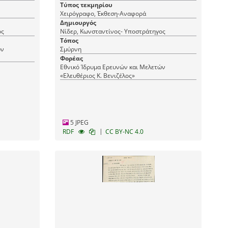
Τύπος τεκμηρίου
Χειρόγραφο, Έκθεση-Αναφορά
Δημιουργός
ηγος
Νίδερ, Κωνσταντίνος- Υποστράτηγος
Τόπος
ών
Σμύρνη
Φορέας
Εθνικό Ίδρυμα Ερευνών και Μελετών
«Ελευθέριος Κ. Βενιζέλος»
5 JPEG
|
RDF
CC BY-NC 4.0