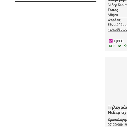
Νίδερ Κωνσ
Τόπος
Αθήνα
Φορέας
Εθνικό Ίδρ
«Ελευθέριος
1 JPEG
RDF
Τηλεγρά
Νίδερ σχ
ανακατά
Χρονολόγη
τον ελλη
07-20/06/1