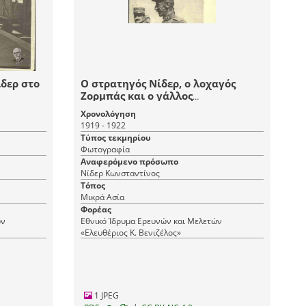
δερ στο
Ο στρατηγός Νίδερ, ο λοχαγός
Ζορμπάς και ο γάλλος
Συνταγματάρχης Βέρντε στο
Χρονολόγηση
μέτωπο
1919 - 1922
Τύπος τεκμηρίου
Φωτογραφία
Αναφερόμενο πρόσωπο
Νίδερ Κωνσταντίνος
Τόπος
Μικρά Ασία
Φορέας
ών
Εθνικό Ίδρυμα Ερευνών και Μελετών
«Ελευθέριος Κ. Βενιζέλος»
1 JPEG