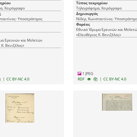
πληθυσμού.
μηρίου
Τύπος τεκμηρίου
α, Χειρόγραφο
Τηλεγράφημα, Χειρόγραφο
ς
Δημιουργός
Νίδερ, Κωνσταντίνος- Υποστράτηγος
Νίδερ, Κωνσταντίνος- Υποστράτ
Φορέας
Εθνικό Ίδρυμα Ερευνών και Μελετ
«Ελευθέριος Κ. Βενιζέλος»
υμα Ερευνών και Μελετών
 Κ. Βενιζέλος»
1 JPEG
|
|
CC BY-NC 4.0
RDF
CC BY-NC 4.0