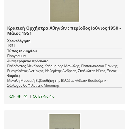
Κρατική Ορχήστρα Αθηνών : περίοδος Ιούνιος 1950 -
Μάϊος 1951
Χρονολόγηση
1951
Τύπος τεκμηρίου
Πρόγραμμα
Αναφερόμενο πρόσωπο
Παλλάντιος Μενέλαος, Καλομοίρης Μανώλης, Παπαϊωάννου Γιάννης,
Ευαγγελάτος Αντίοχος, Νεζερίτης Ανδρέας, Σκαλκώτας Νίκος, Ξένος
Αλέκος, Λαμπελέτ Γεώργιος, Πονηρίδης Γεώργιος
Φορέας
Μεγάλη Μουσική Βιβλιοθήκη της Ελλάδας «Λίλιαν Βουδούρη» -
Σύλλογος Οι Φίλοι της Μουσικής
|
RDF
CC BY-NC 4.0