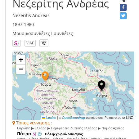
Νεζερίτης Ανδρέας
Nezeritis Andreas
1897-1980
Μουσικοσυνθέτες I συνθέτες
VIAF
+
−
Leaflet
|
©
OpenStreetMap
contributors, Points © 2012 LINZ
Τόπος γέννησης :
Ευρώπη ▶ Ελλάδα ▶ Περιφέρεια Δυτικής Ελλάδας ▶ Νομός Αχαΐας
Πάτρα
Πόλη/χωριό/οικισμός
Patra | Πάτρα Αχαΐας | Πάτραι | Παλαιά Πάτρα | Pátrai | Παλαιαί Πάτραι |