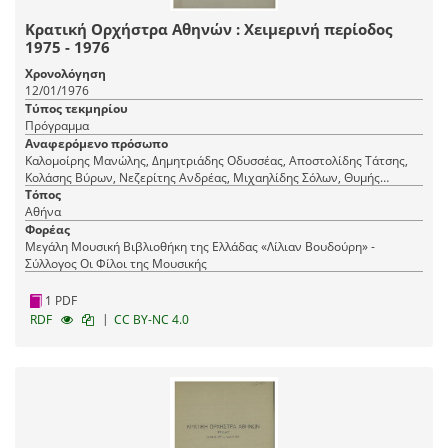
Κρατική Ορχήστρα Αθηνών : Χειμερινή περίοδος
1975 - 1976
Χρονολόγηση
12/01/1976
Τύπος τεκμηρίου
Πρόγραμμα
Αναφερόμενο πρόσωπο
Καλομοίρης Μανώλης, Δημητριάδης Οδυσσέας, Αποστολίδης Τάτσης,
Κολάσης Βύρων, Νεζερίτης Ανδρέας, Μιχαηλίδης Σόλων, Θυμής
Γιώργος, Θεοδωράκης Μίκης
Τόπος
Αθήνα
Φορέας
Μεγάλη Μουσική Βιβλιοθήκη της Ελλάδας «Λίλιαν Βουδούρη» -
Σύλλογος Οι Φίλοι της Μουσικής
1 PDF
|
RDF
CC BY-NC 4.0