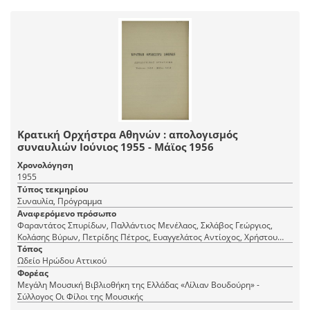
Κρατική Ορχήστρα Αθηνών : απολογισμός
συναυλιών Ιούνιος 1955 - Μάϊος 1956
Χρονολόγηση
1955
Τύπος τεκμηρίου
Συναυλία, Πρόγραμμα
Αναφερόμενο πρόσωπο
Φαραντάτος Σπυρίδων, Παλλάντιος Μενέλαος, Σκλάβος Γεώργιος,
Κολάσης Βύρων, Πετρίδης Πέτρος, Ευαγγελάτος Αντίοχος, Χρήστου
Γιάννης, Θεοδωράκης Μίκης, Βαβαγιάννης Θεόδωρος, Οικονομίδης
Τόπος
Φιλοκτήτης, Καλομοίρης Μανώλης, Νεζερίτης Ανδρέας, Ξένος Αλέκος,
Ωδείο Ηρώδου Αττικού
Βολωνίνης Φρειδερίκος
Φορέας
Μεγάλη Μουσική Βιβλιοθήκη της Ελλάδας «Λίλιαν Βουδούρη» -
Σύλλογος Οι Φίλοι της Μουσικής