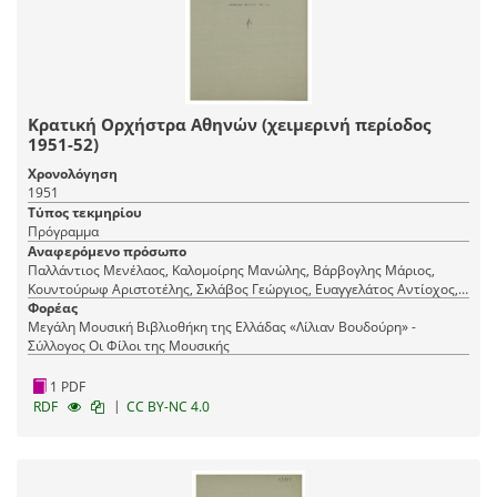
Κρατική Ορχήστρα Αθηνών (χειμερινή περίοδος
1951-52)
Χρονολόγηση
1951
Τύπος τεκμηρίου
Πρόγραμμα
Αναφερόμενο πρόσωπο
Παλλάντιος Μενέλαος, Καλομοίρης Μανώλης, Βάρβογλης Μάριος,
Κουντούρωφ Αριστοτέλης, Σκλάβος Γεώργιος, Ευαγγελάτος Αντίοχος,
Νεζερίτης Ανδρέας, Θεοδωράκης Μίκης, Σισιλιάνος Γιώργος,
Φορέας
Πονηρίδης Γεώργιος
Μεγάλη Μουσική Βιβλιοθήκη της Ελλάδας «Λίλιαν Βουδούρη» -
Σύλλογος Οι Φίλοι της Μουσικής
1 PDF
|
RDF
CC BY-NC 4.0