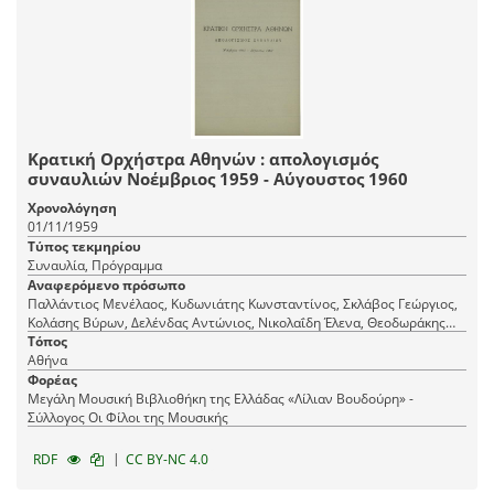
Κρατική Ορχήστρα Αθηνών : απολογισμός
συναυλιών Νοέμβριος 1959 - Αύγουστος 1960
Χρονολόγηση
01/11/1959
Τύπος τεκμηρίου
Συναυλία, Πρόγραμμα
Αναφερόμενο πρόσωπο
Παλλάντιος Μενέλαος, Κυδωνιάτης Κωνσταντίνος, Σκλάβος Γεώργιος,
Κολάσης Βύρων, Δελένδας Αντώνιος, Νικολαΐδη Έλενα, Θεοδωράκης
Μίκης, Σισιλιάνος Γιώργος, Βαβαγιάννης Θεόδωρος, Καλομοίρης
Τόπος
Μανώλης, Βάρβογλης Μάριος, Νεζερίτης Ανδρέας, Βολωνίνης
Αθήνα
Φρειδερίκος
Φορέας
Μεγάλη Μουσική Βιβλιοθήκη της Ελλάδας «Λίλιαν Βουδούρη» -
Σύλλογος Οι Φίλοι της Μουσικής
|
RDF
CC BY-NC 4.0