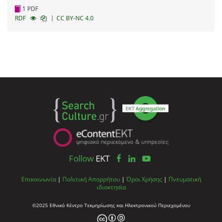
1 PDF
|
RDF
CC BY-NC 4.0
Follow
EKT
Επικοινωνία
|
Πολιτική Απορρήτου
|
Όροι Χρήσης
|
Πνευματική
ιδιοκτησία
©2025 Εθνικό Κέντρο Τεκμηρίωσης και Ηλεκτρονικού Περιεχομένου