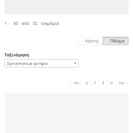
1 - 30 από 32 τεκμήρια
Χάρτης
Πλέγμα
Ταξινόμηση
Σχετικότητα με κριτήρια
◁◁
◁
1
2
▷
▷▷