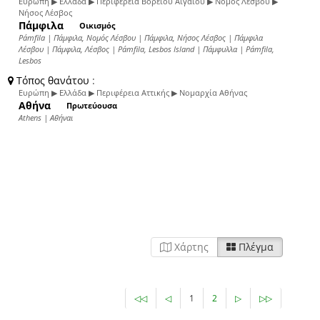
Ευρώπη ▶ Ελλάδα ▶ Περιφέρεια Βορείου Αιγαίου ▶ Νομός Λέσβου ▶
Νήσος Λέσβος
Πάμφιλα
Οικισμός
Pámfila | Πάμφιλα, Νομός Λέσβου | Πάμφιλα, Νήσος Λέσβος | Πάμφιλα
Λέσβου | Πάμφιλα, Λέσβος | Pámfila, Lesbos Island | Πάμφυλλα | Pámfila,
Lesbos
Τόπος θανάτου
:
Ευρώπη ▶ Ελλάδα ▶ Περιφέρεια Αττικής ▶ Νομαρχία Αθήνας
Αθήνα
Πρωτεύουσα
Athens | Αθήναι
Χάρτης
Πλέγμα
◁◁
◁
1
2
▷
▷▷