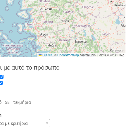
Leaflet
|
©
OpenStreetMap
contributors, Points © 2012 LINZ
ι με αυτό το πρόσωπο
ό 58 τεκμήρια
η
τα με κριτήρια