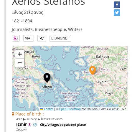
Xenos Stefanos
Ξένος Στέφανος
1821-1894
Journalists, Businesspeople, Writers
VIAF
ΒΙΒΛΙΟΝΕΤ
+
−
Leaflet
|
©
OpenStreetMap
contributors, Points © 2012 LINZ
Place of birth :
Asia ▶ Turkey ▶ İzmir Province
Izmir
City/village/populated place
Σμύρνη