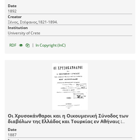
Στεφάνου Θ. Ξένου.
Date
1892
Creator
Ξένος, Στέφανος,1821-1894.
Institution
University of Crete
|
RDF
In Copyright (InC)
Οι Χρυσοκάνθαροι και η Οικουμενική Σύνοδος των
διαβόλων της Ελλάδος και Τουρκίας εν Αθήναις :
Ιλαροτραγωδία του Ανατολικού Ζητήματος εις
Date
πράξεις εξ / Συγγραφή πρωτότυπος Στεφάνου Θ.
1887
Ξένου ___.