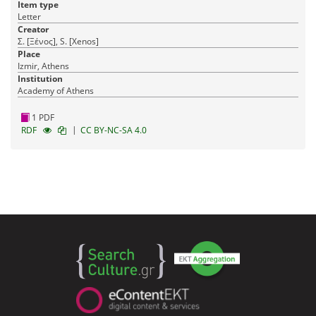
Item type
Letter
Creator
Σ. [Ξένος], S. [Xenos]
Place
Izmir, Athens
Institution
Academy of Athens
1 PDF
|
RDF
CC BY-NC-SA 4.0