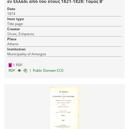
εν Ελλάδι από του έτους 1821-1828: Τόμος Β'
Date
1874
Item type
Title page
Creator
Ξένος, Στέφανος
Place
Athens
Institution
Municipality of Amorgos
1 PDF
|
RDF
Public Domain CC0