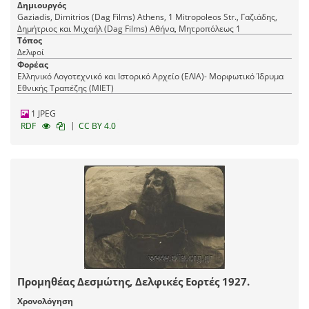
Δημιουργός
Gaziadis, Dimitrios (Dag Films) Athens, 1 Mitropoleos Str., Γαζιάδης,
Δημήτριος και Μιχαήλ (Dag Films) Αθήνα, Mητροπόλεως 1
Τόπος
Δελφοί
Φορέας
Ελληνικό Λογοτεχνικό και Ιστορικό Αρχείο (ΕΛΙΑ)- Μορφωτικό Ίδρυμα
Εθνικής Τραπέζης (ΜΙΕΤ)
1 JPEG
|
RDF
CC BY 4.0
Προμηθέας Δεσμώτης, Δελφικές Εορτές 1927.
Χρονολόγηση