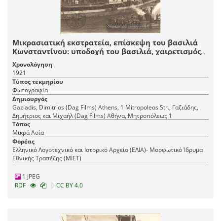
Μικρασιατική εκστρατεία, επίσκεψη του βασιλιά
Κωνσταντίνου: υποδοχή του βασιλιά, χαιρετισμός
πλήθους από βάρκες και πλοιάρια.
Χρονολόγηση
1921
Τύπος τεκμηρίου
Φωτογραφία
Δημιουργός
Gaziadis, Dimitrios (Dag Films) Athens, 1 Mitropoleos Str., Γαζιάδης,
Δημήτριος και Μιχαήλ (Dag Films) Αθήνα, Mητροπόλεως 1
Τόπος
Μικρά Ασία
Φορέας
Ελληνικό Λογοτεχνικό και Ιστορικό Αρχείο (ΕΛΙΑ)- Μορφωτικό Ίδρυμα
Εθνικής Τραπέζης (ΜΙΕΤ)
1 JPEG
|
RDF
CC BY 4.0