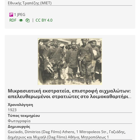
Εθνικής Τραπέζης (ΜΙΕΤ)
1 JPEG
|
RDF
CC BY 4.0
Μικρασιατική εκστρατεία, επιστροφή αιχμαλώτων:
απελευθερωμένοι στρατιώτες στο λοιμοκαθαρτήριο
του Αγίου Γεωργίου.
Χρονολόγηση
1923
Τύπος τεκμηρίου
Φωτογραφία
Δημιουργός
Gaziadis, Dimitrios (Dag Films) Athens, 1 Mitropoleos Str., Γαζιάδης,
Δημήτριος και Μιχαήλ (Dag Films) Αθήνα, Mητροπόλεως 1