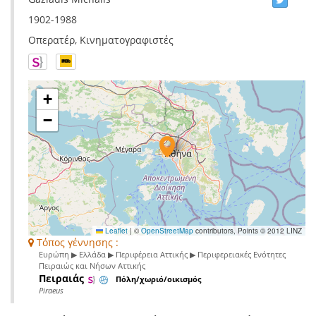
1902-1988
Οπερατέρ, Κινηματογραφιστές
+
−
Leaflet
|
©
OpenStreetMap
contributors, Points © 2012 LINZ
Τόπος γέννησης :
Ευρώπη ▶ Ελλάδα ▶ Περιφέρεια Αττικής ▶ Περιφερειακές Ενότητες
Πειραιώς και Νήσων Αττικής
Πειραιάς
Πόλη/χωριό/οικισμός
Piraeus