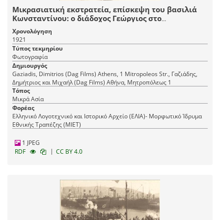
Μικρασιατική εκστρατεία, επίσκεψη του βασιλιά
Κωνσταντίνου: ο διάδοχος Γεώργιος στο
κατάστρωμα πλοίου.
Χρονολόγηση
1921
Τύπος τεκμηρίου
Φωτογραφία
Δημιουργός
Gaziadis, Dimitrios (Dag Films) Athens, 1 Mitropoleos Str., Γαζιάδης,
Δημήτριος και Μιχαήλ (Dag Films) Αθήνα, Mητροπόλεως 1
Τόπος
Μικρά Ασία
Φορέας
Ελληνικό Λογοτεχνικό και Ιστορικό Αρχείο (ΕΛΙΑ)- Μορφωτικό Ίδρυμα
Εθνικής Τραπέζης (ΜΙΕΤ)
1 JPEG
|
RDF
CC BY 4.0