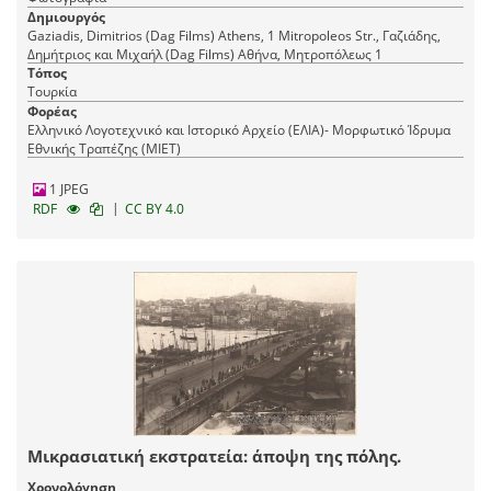
Δημιουργός
Gaziadis, Dimitrios (Dag Films) Athens, 1 Mitropoleos Str., Γαζιάδης,
Δημήτριος και Μιχαήλ (Dag Films) Αθήνα, Mητροπόλεως 1
Τόπος
Τουρκία
Φορέας
Ελληνικό Λογοτεχνικό και Ιστορικό Αρχείο (ΕΛΙΑ)- Μορφωτικό Ίδρυμα
Εθνικής Τραπέζης (ΜΙΕΤ)
1 JPEG
|
RDF
CC BY 4.0
Μικρασιατική εκστρατεία: άποψη της πόλης.
Χρονολόγηση