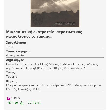
Μικρασιατική εκστρατεία: στρατιωτικός
καταυλισμός το χάραμα.
Χρονολόγηση
1921
Τύπος τεκμηρίου
Φωτογραφία
Δημιουργός
Gaziadis, Dimitrios (Dag Films) Athens, 1 Mitropoleos Str., Γαζιάδης,
Δημήτριος και Μιχαήλ (Dag Films) Αθήνα, Mητροπόλεως 1
Τόπος
Τουρκία
Φορέας
Ελληνικό Λογοτεχνικό και Ιστορικό Αρχείο (ΕΛΙΑ)- Μορφωτικό Ίδρυμα
Εθνικής Τραπέζης (ΜΙΕΤ)
1 JPEG
|
RDF
CC BY 4.0