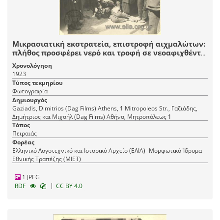
Μικρασιατική εκστρατεία, επιστροφή αιχμαλώτων:
πλήθος προσφέρει νερό και τροφή σε νεοαφιχθέντα
στρατιώτη.
Χρονολόγηση
1923
Τύπος τεκμηρίου
Φωτογραφία
Δημιουργός
Gaziadis, Dimitrios (Dag Films) Athens, 1 Mitropoleos Str., Γαζιάδης,
Δημήτριος και Μιχαήλ (Dag Films) Αθήνα, Mητροπόλεως 1
Τόπος
Πειραιάς
Φορέας
Ελληνικό Λογοτεχνικό και Ιστορικό Αρχείο (ΕΛΙΑ)- Μορφωτικό Ίδρυμα
Εθνικής Τραπέζης (ΜΙΕΤ)
1 JPEG
|
RDF
CC BY 4.0