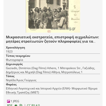
Μικρασιατική εκστρατεία, επιστροφή αιχμαλώτων:
μητέρες στρατιωτών ζητούν πληροφορίες για τα
παιδιά τους από νεοαφιχθέντες στρατιώτες.
Χρονολόγηση
1923
Τύπος τεκμηρίου
Φωτογραφία
Δημιουργός
Gaziadis, Dimitrios (Dag Films) Athens, 1 Mitropoleos Str., Γαζιάδης,
Δημήτριος και Μιχαήλ (Dag Films) Αθήνα, Mητροπόλεως 1
Τόπος
Νησίδα Άγιος Γεώργιος
Φορέας
Ελληνικό Λογοτεχνικό και Ιστορικό Αρχείο (ΕΛΙΑ)- Μορφωτικό Ίδρυμα
Εθνικής Τραπέζης (ΜΙΕΤ)
1 JPEG
|
RDF
CC BY 4.0