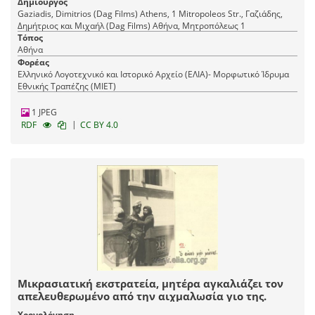
Δημιουργός
Gaziadis, Dimitrios (Dag Films) Athens, 1 Mitropoleos Str., Γαζιάδης,
Δημήτριος και Μιχαήλ (Dag Films) Αθήνα, Mητροπόλεως 1
Τόπος
Αθήνα
Φορέας
Ελληνικό Λογοτεχνικό και Ιστορικό Αρχείο (ΕΛΙΑ)- Μορφωτικό Ίδρυμα
Εθνικής Τραπέζης (ΜΙΕΤ)
1 JPEG
|
RDF
CC BY 4.0
Μικρασιατική εκστρατεία, μητέρα αγκαλιάζει τον
απελευθερωμένο από την αιχμαλωσία γιο της.
Χρονολόγηση