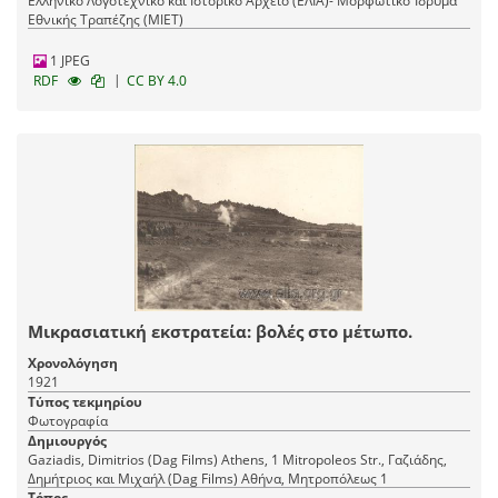
Ελληνικό Λογοτεχνικό και Ιστορικό Αρχείο (ΕΛΙΑ)- Μορφωτικό Ίδρυμα
Εθνικής Τραπέζης (ΜΙΕΤ)
1 JPEG
|
RDF
CC BY 4.0
Μικρασιατική εκστρατεία: βολές στο μέτωπο.
Χρονολόγηση
1921
Τύπος τεκμηρίου
Φωτογραφία
Δημιουργός
Gaziadis, Dimitrios (Dag Films) Athens, 1 Mitropoleos Str., Γαζιάδης,
Δημήτριος και Μιχαήλ (Dag Films) Αθήνα, Mητροπόλεως 1
Τόπος