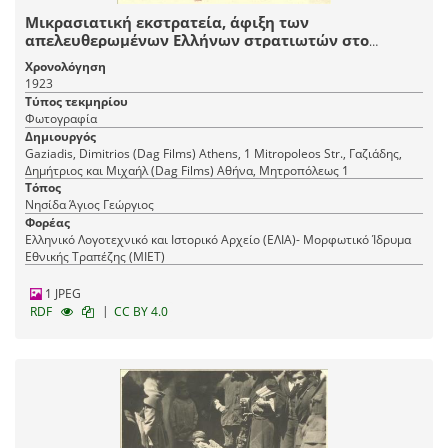
Μικρασιατική εκστρατεία, άφιξη των
απελευθερωμένων Ελλήνων στρατιωτών στο
λοιμοκαθαρτήριο του Αγίου Γεωργίου.
Χρονολόγηση
1923
Τύπος τεκμηρίου
Φωτογραφία
Δημιουργός
Gaziadis, Dimitrios (Dag Films) Athens, 1 Mitropoleos Str., Γαζιάδης,
Δημήτριος και Μιχαήλ (Dag Films) Αθήνα, Mητροπόλεως 1
Τόπος
Νησίδα Άγιος Γεώργιος
Φορέας
Ελληνικό Λογοτεχνικό και Ιστορικό Αρχείο (ΕΛΙΑ)- Μορφωτικό Ίδρυμα
Εθνικής Τραπέζης (ΜΙΕΤ)
1 JPEG
|
RDF
CC BY 4.0