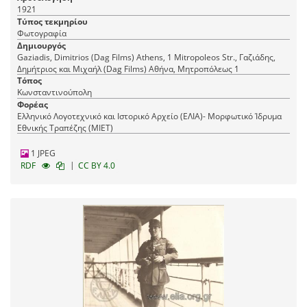
1921
Τύπος τεκμηρίου
Φωτογραφία
Δημιουργός
Gaziadis, Dimitrios (Dag Films) Athens, 1 Mitropoleos Str., Γαζιάδης,
Δημήτριος και Μιχαήλ (Dag Films) Αθήνα, Mητροπόλεως 1
Τόπος
Κωνσταντινούπολη
Φορέας
Ελληνικό Λογοτεχνικό και Ιστορικό Αρχείο (ΕΛΙΑ)- Μορφωτικό Ίδρυμα
Εθνικής Τραπέζης (ΜΙΕΤ)
1 JPEG
|
RDF
CC BY 4.0