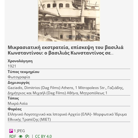
Μικρασιατική εκστρατεία, επίσκεψη του βασιλιά
Κωνσταντίνου: ο βασιλιάς Κωνσταντίνος σε
ατμόπλοιο.
Χρονολόγηση
1921
Τύπος τεκμηρίου
Φωτογραφία
Δημιουργός
Gaziadis, Dimitrios (Dag Films) Athens, 1 Mitropoleos Str., Γαζιάδης,
Δημήτριος και Μιχαήλ (Dag Films) Αθήνα, Mητροπόλεως 1
Τόπος
Μικρά Ασία
Φορέας
Ελληνικό Λογοτεχνικό και Ιστορικό Αρχείο (ΕΛΙΑ)- Μορφωτικό Ίδρυμα
Εθνικής Τραπέζης (ΜΙΕΤ)
1 JPEG
|
RDF
CC BY 4.0