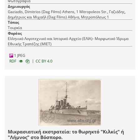
Φωτογραφία
Δημιουργός
Gaziadis, Dimitrios (Dag Films) Athens, 1 Mitropoleos Str., Γαζιάδης,
Δημήτριος και Μιχαήλ (Dag Films) Αθήνα, Mητροπόλεως 1
Τόπος
Τουρκία
Φορέας
Ελληνικό Λογοτεχνικό και Ιστορικό Αρχείο (ΕΛΙΑ)- Μορφωτικό Ίδρυμα
Εθνικής Τραπέζης (ΜΙΕΤ)
1 JPEG
|
RDF
CC BY 4.0
Μικρασιατική εκστρατεία: το θωρηκτό "Κιλκίς" ή
"Λήμνος" στο Βόσπορο.