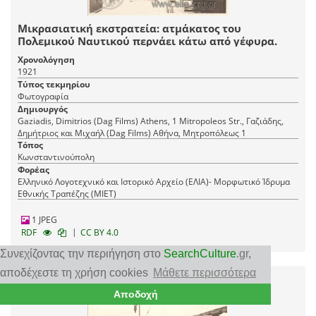
Μικρασιατική εκστρατεία: ατμάκατος του
Πολεμικού Ναυτικού περνάει κάτω από γέφυρα.
Χρονολόγηση
1921
Τύπος τεκμηρίου
Φωτογραφία
Δημιουργός
Gaziadis, Dimitrios (Dag Films) Athens, 1 Mitropoleos Str., Γαζιάδης,
Δημήτριος και Μιχαήλ (Dag Films) Αθήνα, Mητροπόλεως 1
Τόπος
Κωνσταντινούπολη
Φορέας
Ελληνικό Λογοτεχνικό και Ιστορικό Αρχείο (ΕΛΙΑ)- Μορφωτικό Ίδρυμα
Εθνικής Τραπέζης (ΜΙΕΤ)
1 JPEG
|
RDF
CC BY 4.0
Συνεχίζοντας την περιήγηση στο
SearchCulture
.gr
,
αποδέχεστε τη χρήση cookies
Μάθετε περισσότερα
Αποδοχή