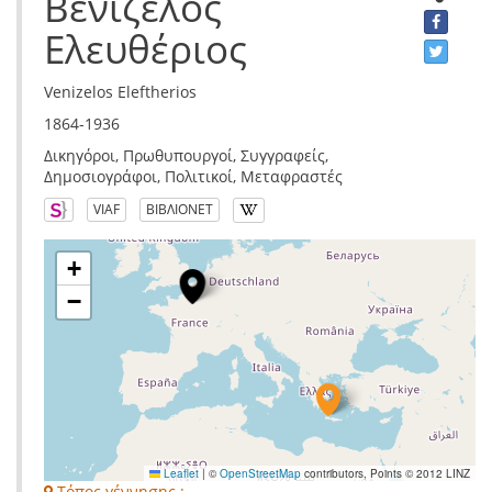
Βενιζέλος
Ελευθέριος
Venizelos Eleftherios
1864-1936
Δικηγόροι, Πρωθυπουργοί, Συγγραφείς,
Δημοσιογράφοι, Πολιτικοί, Μεταφραστές
VIAF
ΒΙΒΛΙΟΝΕΤ
+
−
Leaflet
|
©
OpenStreetMap
contributors, Points © 2012 LINZ
Τόπος γέννησης :