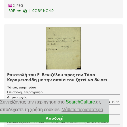
2 JPEG
|
RDF
CC BY-NC 4.0
Επιστολή του Ε. Βενιζέλου προς τον Τάσο
Κεραμειανίδη με την οποία του ζητεί να δώσει
χρηματικό ποσό εκ μέρους του.
Τύπος τεκμηρίου
Επιστολή, Χειρόγραφο
Δημιουργός
Συνεχίζοντας την περιήγηση στο
SearchCulture
.gr
,
Βενιζέλος Ελευθέριος Κ. 1864-1936, Venizelos Eleftherios K. 1864-1936
Αναφερόμενο πρόσωπο
αποδέχεστε τη χρήση cookies
Μάθετε περισσότερα
Βενιζέλος Ελευθέριος
Φορέας
Αποδοχή
Εθνικό Ίδρυμα Ερευνών και Μελετών «Ελευθέριος Κ. Βενιζέλος»