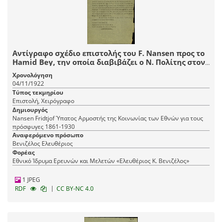
Αντίγραφο σχέδιο επιστολής του F. Nansen προς το
Hamid Bey, την οποία διαβιβάζει ο Ν. Πολίτης στον
Ελευθέριο Βενιζέλο, σχετικά με τις μεταξύ τους
Χρονολόγηση
διαπραγματεύσεις για την ανταλλαγή των
04/11/1922
πληθυσμών.
Τύπος τεκμηρίου
Επιστολή, Χειρόγραφο
Δημιουργός
Nansen Fridtjof Ύπατος Αρμοστής της Κοινωνίας των Εθνών για τους
πρόσφυγες 1861-1930
Αναφερόμενο πρόσωπο
Βενιζέλος Ελευθέριος
Φορέας
Εθνικό Ίδρυμα Ερευνών και Μελετών «Ελευθέριος Κ. Βενιζέλος»
1 JPEG
|
RDF
CC BY-NC 4.0