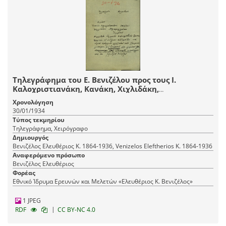
Τηλεγράφημα του Ε. Βενιζέλου προς τους Ι.
Καλοχριστιανάκη, Κανάκη, Χιχλιδάκη,
Μαρκομιχελάκη
Χρονολόγηση
30/01/1934
Τύπος τεκμηρίου
Τηλεγράφημα, Χειρόγραφο
Δημιουργός
Βενιζέλος Ελευθέριος Κ. 1864-1936, Venizelos Eleftherios K. 1864-1936
Αναφερόμενο πρόσωπο
Βενιζέλος Ελευθέριος
Φορέας
Εθνικό Ίδρυμα Ερευνών και Μελετών «Ελευθέριος Κ. Βενιζέλος»
1 JPEG
|
RDF
CC BY-NC 4.0