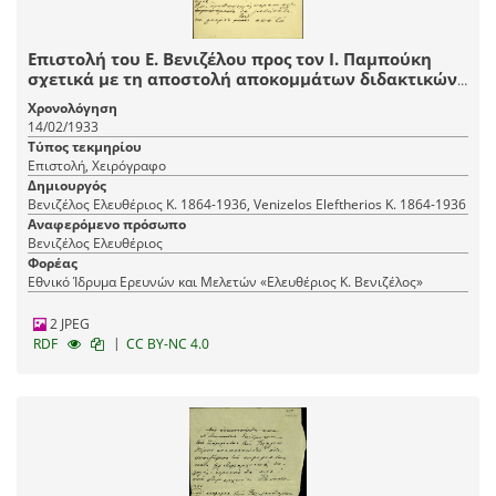
Επιστολή του Ε. Βενιζέλου προς τον Ι. Παμπούκη
σχετικά με τη αποστολή αποκομμάτων διδακτικών
βιβλίων με απαράδεκτες φράσεις στον
Χρονολόγηση
πρωθυπουργό.
14/02/1933
Τύπος τεκμηρίου
Επιστολή, Χειρόγραφο
Δημιουργός
Βενιζέλος Ελευθέριος Κ. 1864-1936, Venizelos Eleftherios K. 1864-1936
Αναφερόμενο πρόσωπο
Βενιζέλος Ελευθέριος
Φορέας
Εθνικό Ίδρυμα Ερευνών και Μελετών «Ελευθέριος Κ. Βενιζέλος»
2 JPEG
|
RDF
CC BY-NC 4.0