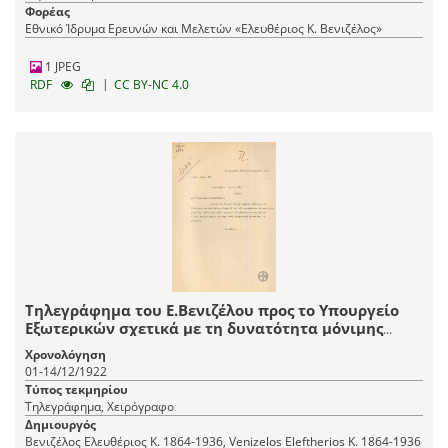
Φορέας
Εθνικό Ίδρυμα Ερευνών και Μελετών «Ελευθέριος Κ. Βενιζέλος»
1 JPEG
|
RDF
CC BY-NC 4.0
Τηλεγράφημα του Ε.Βενιζέλου προς το Υπουργείο
Εξωτερικών σχετικά με τη δυνατότητα μόνιμης
εγκατάστασης προσφύγων σε Διδυμότειχο-Σουφλί-
Χρονολόγηση
Καραγάτς.
01-14/12/1922
Τύπος τεκμηρίου
Τηλεγράφημα, Χειρόγραφο
Δημιουργός
Βενιζέλος Ελευθέριος Κ. 1864-1936, Venizelos Eleftherios K. 1864-1936