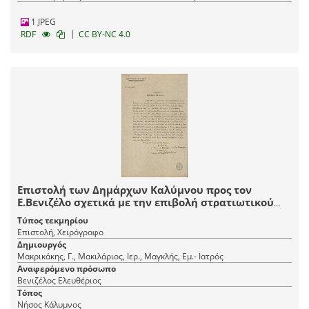
1 JPEG
|
RDF
CC BY-NC 4.0
Επιστολή των Δημάρχων Καλύμνου προς τον
Ε.Βενιζέλο σχετικά με την επιβολή στρατιωτικού
νόμου από τις Ιταλικές Αρχές.
Τύπος τεκμηρίου
Επιστολή, Χειρόγραφο
Δημιουργός
Μακρικάκης, Γ., Μακιλάριος, Ιερ., Μαγκλής, Εμ.- Ιατρός
Αναφερόμενο πρόσωπο
Βενιζέλος Ελευθέριος
Τόπος
Νήσος Κάλυμνος