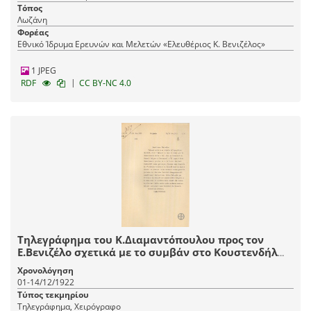
Τόπος
Λωζάνη
Φορέας
Εθνικό Ίδρυμα Ερευνών και Μελετών «Ελευθέριος Κ. Βενιζέλος»
1 JPEG
|
RDF
CC BY-NC 4.0
Τηλεγράφημα του Κ.Διαμαντόπουλου προς τον
Ε.Βενιζέλο σχετικά με το συμβάν στο Κουστενδήλ
και την παραίτηση της Βουλγαρίας από τις αξιώσεις
Χρονολόγηση
της στη Μακεδονία.
01-14/12/1922
Τύπος τεκμηρίου
Τηλεγράφημα, Χειρόγραφο