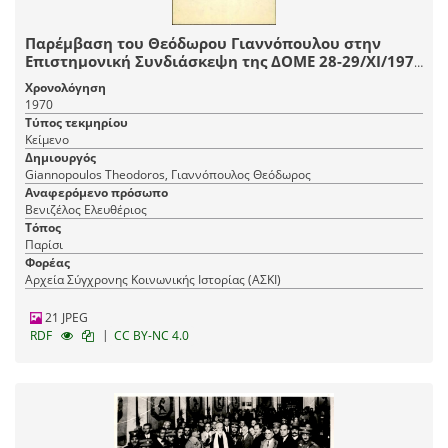
Παρέμβαση του Θεόδωρου Γιαννόπουλου στην
Επιστημονική Συνδιάσκεψη της ΔΟΜΕ 28-29/XI/1970
επί της Κεντρικής Εισηγήσεως του Γιώργη
Χρονολόγηση
Πανιτσίδη «Η εξέλιξη του αγροτικού προβλήματος
1970
στην Ελλάδα»
Τύπος τεκμηρίου
Κείμενο
Δημιουργός
Giannopoulos Theodoros, Γιαννόπουλος Θεόδωρος
Αναφερόμενο πρόσωπο
Βενιζέλος Ελευθέριος
Τόπος
Παρίσι
Φορέας
Αρχεία Σύγχρονης Κοινωνικής Ιστορίας (ΑΣΚΙ)
21 JPEG
|
RDF
CC BY-NC 4.0