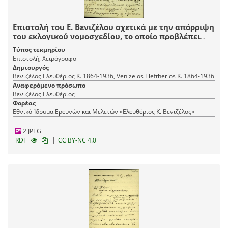
Επιστολή του Ε. Βενιζέλου σχετικά με την απόρριψη
του εκλογικού νομοσχεδίου, το οποίο προβλέπει
την κατάργηση των ξεχωριστών εκλογικών
Τύπος τεκμηρίου
καταλόγων των Ισραηλιτών Θεσσαλονίκης και των
Επιστολή, Χειρόγραφο
Τούρκων Δυτικής Θράκης.
Δημιουργός
Βενιζέλος Ελευθέριος Κ. 1864-1936, Venizelos Eleftherios K. 1864-1936
Αναφερόμενο πρόσωπο
Βενιζέλος Ελευθέριος
Φορέας
Εθνικό Ίδρυμα Ερευνών και Μελετών «Ελευθέριος Κ. Βενιζέλος»
2 JPEG
|
RDF
CC BY-NC 4.0