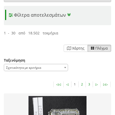
Φίλτρα αποτελεσμάτων
1 - 30 από 18.502 τεκμήρια
Χάρτης
Πλέγμα
Ταξινόμηση
Σχετικότητα με κριτήρια
◁◁
◁
1
2
3
▷
▷▷