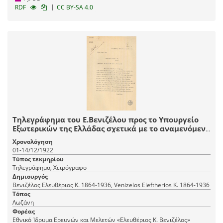
|
RDF
CC BY-SA 4.0
Τηλεγράφημα του Ε.Βενιζέλου προς το Υπουργείο
Εξωτερικών της Ελλάδας σχετικά με το αναμενόμενο
αποτέλεσμα της Συνδιάσκεψης της Λωζάννης.
Χρονολόγηση
01-14/12/1922
Τύπος τεκμηρίου
Τηλεγράφημα, Χειρόγραφο
Δημιουργός
Βενιζέλος Ελευθέριος Κ. 1864-1936, Venizelos Eleftherios K. 1864-1936
Τόπος
Λωζάνη
Φορέας
Εθνικό Ίδρυμα Ερευνών και Μελετών «Ελευθέριος Κ. Βενιζέλος»