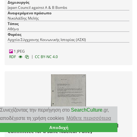
Δημιουργός
Japan Council against A & B Bombs
Αναφερόμενο πρόσωπο
Νικολαΐδης Μελής
Τόπος
Αθήνα
Φορέας
Αρχεία Σύγχρονης Κοινωνικής Ιστορίας (ΑΣΚΙ)
1 JPEG
|
RDF
CC BY-NC 4.0
Συνεχίζοντας την περιήγηση στο
SearchCulture
.gr
,
αποδέχεστε τη χρήση cookies
Μάθετε περισσότερα
Επιστολή του Μελή Νικολαΐδη προς τη National
Αποδοχή
Committee for a Sane Nuclear Policy