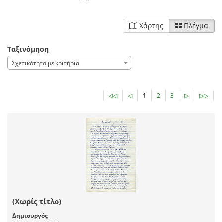
Χάρτης
Πλέγμα
Ταξινόμηση
Σχετικότητα με κριτήρια
◁◁
◁
1
2
3
▷
▷▷
(Χωρίς τίτλο)
Δημιουργός