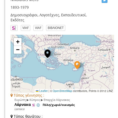
1893-1979
Δημοσιογράφοι, Λογοτέχνες, Εκπαιδευτικοί,
Εκδότες
VIAF
VIAF
ΒΙΒΛΙΟΝΕΤ
+
−
Leaflet
|
©
OpenStreetMap
contributors, Points © 2012 LINZ
Τόπος γέννησης :
Ευρώπη ▶ Κύπρος ▶ Επαρχία Λάρνακας
Λάρνακα
Πόλη/χωριό/οικισμός
Larnaca
Τόπος θανάτου
: