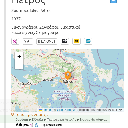
Zoumboulakis Petros
1937-
Εικονογράφοι, Ζωγράφοι, Εικαστικοί
καλλιτέχνες, Σκηνογράφοι
VIAF
ΒΙΒΛΙΟΝΕΤ
+
−
Συνεχίζοντας την περιήγηση στο
SearchCulture
.gr
,
Leaflet
|
©
OpenStreetMap
contributors, Points © 2012 LINZ
αποδέχεστε τη χρήση cookies
Μάθετε περισσότερα
Τόπος γέννησης :
Αποδοχή
Ευρώπη ▶ Ελλάδα ▶ Περιφέρεια Αττικής ▶ Νομαρχία Αθήνας
Αθήνα
Πρωτεύουσα