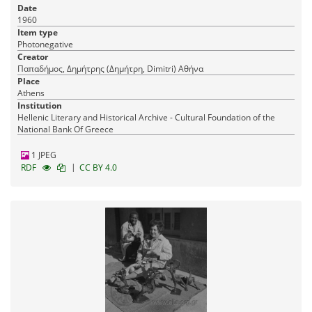
Date
1960
Item type
Photonegative
Creator
Παπαδήμος, Δημήτρης (Δημήτρη, Dimitri) Αθήνα
Place
Athens
Institution
Hellenic Literary and Historical Archive - Cultural Foundation of the
National Bank Of Greece
1 JPEG
|
RDF
CC BY 4.0