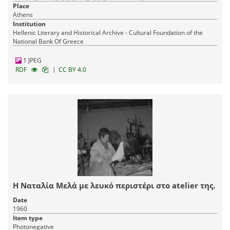
Place
Athens
Institution
Hellenic Literary and Historical Archive - Cultural Foundation of the
National Bank Of Greece
1 JPEG
|
RDF
CC BY 4.0
Η Ναταλία Μελά με λευκό περιστέρι στο atelier της.
Date
1960
Item type
Photonegative