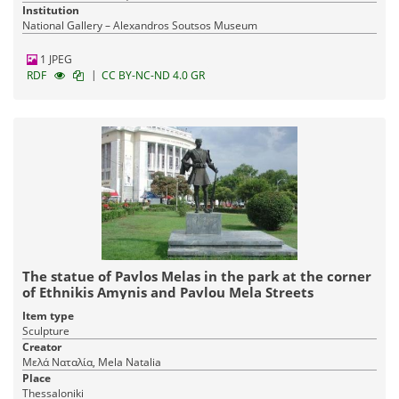
Institution
National Gallery – Alexandros Soutsos Museum
1 JPEG
|
RDF
CC BY-NC-ND 4.0 GR
The statue of Pavlos Melas in the park at the corner
of Ethnikis Amynis and Pavlou Mela Streets
Item type
Sculpture
Creator
Μελά Ναταλία, Mela Natalia
Place
Thessaloniki