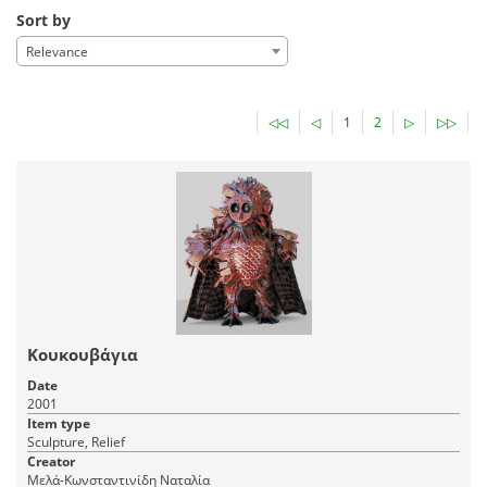
Sort by
Relevance
◁◁
◁
1
2
▷
▷▷
Κουκουβάγια
Date
2001
Item type
Sculpture, Relief
Creator
Μελά-Κωνσταντινίδη Ναταλία