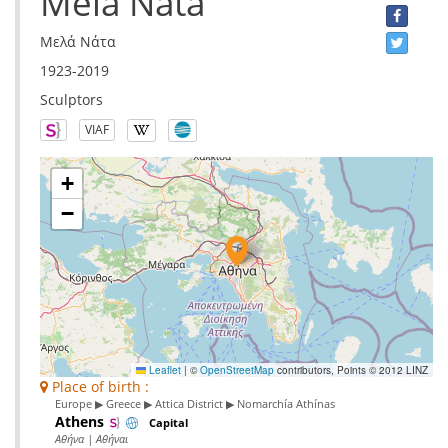
Mela Nata
Μελά Νάτα
1923-2019
Sculptors
VIAF
+
−
Leaflet
|
©
OpenStreetMap
contributors, Points © 2012 LINZ
Place of birth :
Europe ▶ Greece ▶ Attica District ▶ Nomarchía Athínas
Athens
Capital
Αθήνα | Αθήναι