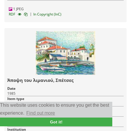
1 JPEG
|
RDF
In Copyright (InC)
Άποψη του λιμανιού, Σπέτσες
Date
1985
Item type
Painting
This website uses cookies to ensure you get the best
Creator
experience.
Find out more
Ανδρικοπούλου Νέλλη
Place
Got it!
Spetses
Institution