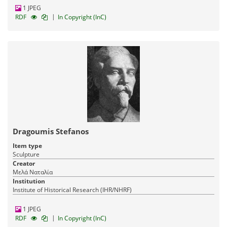
1 JPEG
|
RDF
In Copyright (InC)
Dragoumis Stefanos
Item type
Sculpture
Creator
Μελά Ναταλία
Institution
Institute of Historical Research (IHR/NHRF)
1 JPEG
|
RDF
In Copyright (InC)