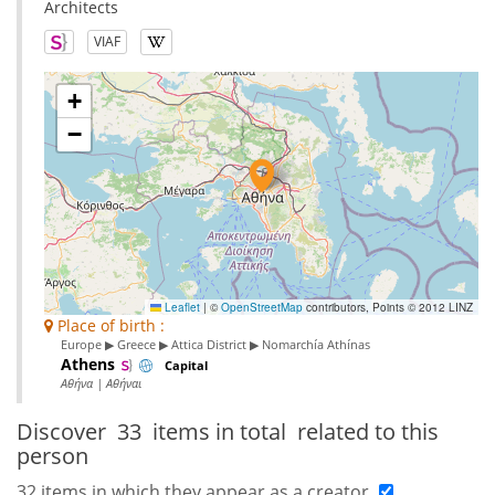
Architects
VIAF
+
−
Leaflet
|
©
OpenStreetMap
contributors, Points © 2012 LINZ
Place of birth :
Europe ▶ Greece ▶ Attica District ▶ Nomarchía Athínas
Athens
Capital
Αθήνα | Αθήναι
Discover
33 items in total
related to this
person
32 items in which they appear as a creator