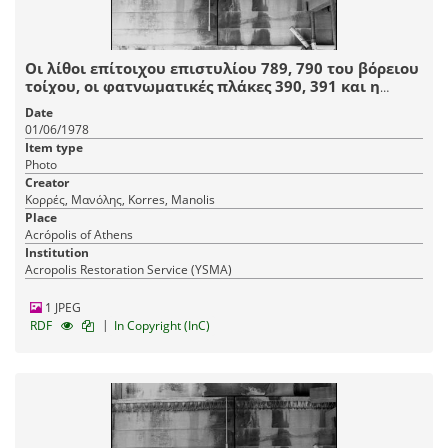
Οι λίθοι επίτοιχου επιστυλίου 789, 790 του βόρειου
τοίχου, οι φατνωματικές πλάκες 390, 391 και η
μεταδόκια πλάκα 435 της οροφής της βόρειας
Date
πρόστασης
01/06/1978
Item type
Photo
Creator
Κορρές, Μανόλης, Korres, Manolis
Place
Acrópolis of Athens
Institution
Acropolis Restoration Service (YSMA)
1 JPEG
|
RDF
In Copyright (InC)