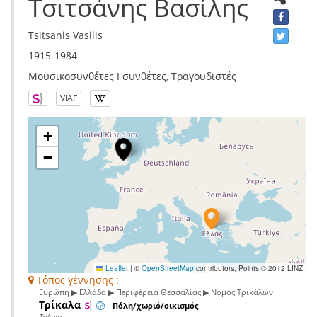
Τσιτσάνης Βασίλης
Tsitsanis Vasilis
1915-1984
Μουσικοσυνθέτες I συνθέτες, Τραγουδιστές
VIAF
+
−
Leaflet
|
©
OpenStreetMap
contributors, Points © 2012 LINZ
Τόπος γέννησης :
Ευρώπη ▶ Ελλάδα ▶ Περιφέρεια Θεσσαλίας ▶ Νομός Τρικάλων
Τρίκαλα
Πόλη/χωριό/οικισμός
Trikala