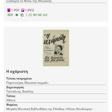
Σύλλογος Οι Φίλοι της Μουσικής
1 PDF
1 JPEG
|
RDF
CC BY-NC 4.0
Η αχάριστη
Τύπος τεκμηρίου
Παρτιτούρα, Μουσικό κομμάτι
Δημιουργός
Τσιτσάνης, Βασίλης
Τόπος
Αθήνα
Φορέας
Μεγάλη Μουσική Βιβλιοθήκη της Ελλάδας «Λίλιαν Βουδούρη» -