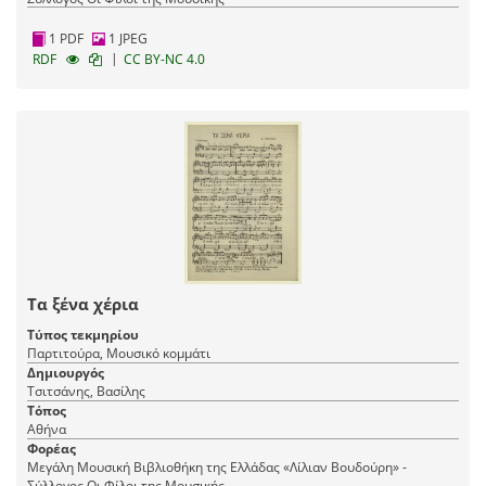
1 PDF
1 JPEG
|
RDF
CC BY-NC 4.0
Τα ξένα χέρια
Τύπος τεκμηρίου
Παρτιτούρα, Μουσικό κομμάτι
Δημιουργός
Τσιτσάνης, Βασίλης
Τόπος
Αθήνα
Φορέας
Μεγάλη Μουσική Βιβλιοθήκη της Ελλάδας «Λίλιαν Βουδούρη» -
Σύλλογος Οι Φίλοι της Μουσικής