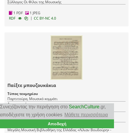
Σύλλογος Οι Φίλοι της Μουσικής
1 PDF
1 JPEG
|
RDF
CC BY-NC 4.0
Παίξτε μπουζουκάκια
Τύπος τεκμηρίου
Παρτιτούρα, Μουσικό κομμάτι
Δημιουργός
Συνεχίζοντας την περιήγηση στο
SearchCulture
.gr
,
Τσιτσάνης, Βασίλης
Τόπος
αποδέχεστε τη χρήση cookies
Μάθετε περισσότερα
Αθήνα
Αποδοχή
Φορέας
Μεγάλη Μουσική Βιβλιοθήκη της Ελλάδας «Λίλιαν Βουδούρη» -