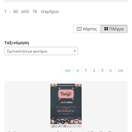
1 - 30 από 76 τεκμήρια
Χάρτης
Πλέγμα
Ταξινόμηση
Σχετικότητα με κριτήρια
◁◁
◁
1
2
3
▷
▷▷