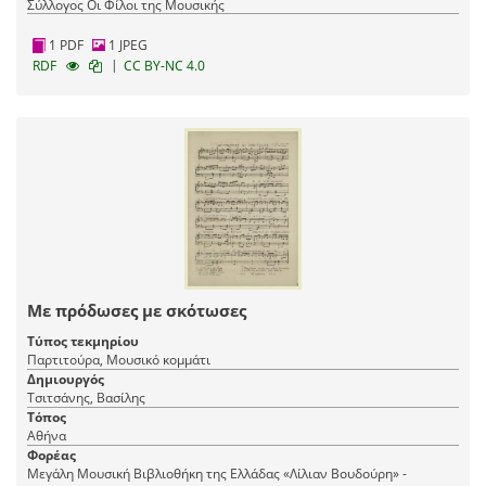
Σύλλογος Οι Φίλοι της Μουσικής
1 PDF
1 JPEG
|
RDF
CC BY-NC 4.0
Με πρόδωσες με σκότωσες
Τύπος τεκμηρίου
Παρτιτούρα, Μουσικό κομμάτι
Δημιουργός
Τσιτσάνης, Βασίλης
Τόπος
Αθήνα
Φορέας
Μεγάλη Μουσική Βιβλιοθήκη της Ελλάδας «Λίλιαν Βουδούρη» -