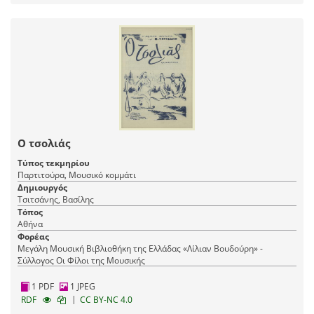
Ο τσολιάς
Τύπος τεκμηρίου
Παρτιτούρα, Μουσικό κομμάτι
Δημιουργός
Τσιτσάνης, Βασίλης
Τόπος
Αθήνα
Φορέας
Μεγάλη Μουσική Βιβλιοθήκη της Ελλάδας «Λίλιαν Βουδούρη» -
Σύλλογος Οι Φίλοι της Μουσικής
1 PDF
1 JPEG
|
RDF
CC BY-NC 4.0