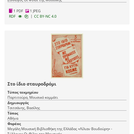
1 PDF
1 JPEG
|
RDF
CC BY-NC 4.0
Στο ίδιο σταυροδρόμι
Τύπος τεκμηρίου
Παρτιτούρα, Μουσικό κομμάτι
Δημιουργός
Τσιτσάνης, Βασίλης
Τόπος
Αθήνα
Φορέας
Μεγάλη Μουσική Βιβλιοθήκη της Ελλάδας «Λίλιαν Βουδούρη» -
Σύλλογος Οι Φίλοι της Μουσικής