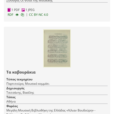
Σύλλογος Οι Φίλοι της Μουσικής
1 PDF
1 JPEG
|
RDF
CC BY-NC 4.0
Τα καβουράκια
Τύπος τεκμηρίου
Παρτιτούρα, Μουσικό κομμάτι
Δημιουργός
Τσιτσάνης, Βασίλης
Τόπος
Αθήνα
Φορέας
Μεγάλη Μουσική Βιβλιοθήκη της Ελλάδας «Λίλιαν Βουδούρη» -