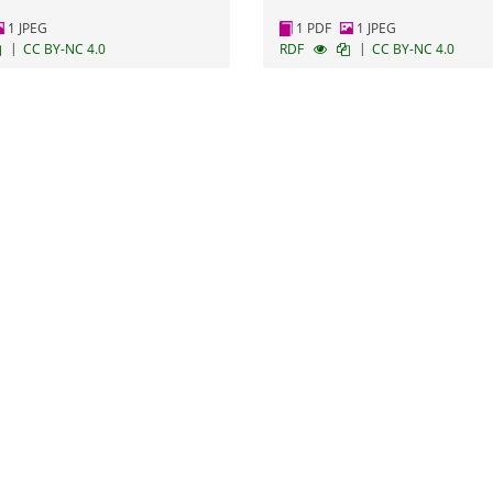
1 JPEG
1 PDF
1 JPEG
|
|
CC BY-NC 4.0
RDF
CC BY-NC 4.0