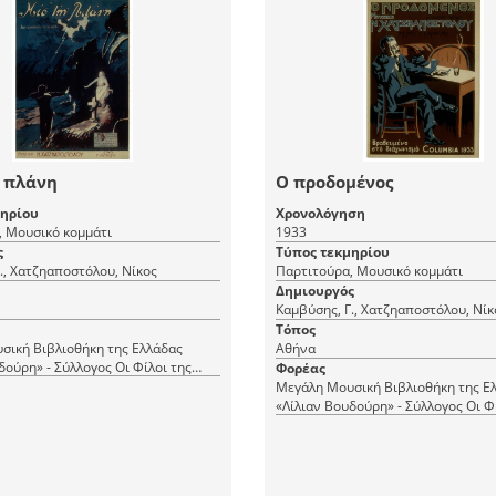
ν πλάνη
Ο προδομένος
μηρίου
Χρονολόγηση
, Μουσικό κομμάτι
1933
ς
Τύπος τεκμηρίου
., Χατζηαποστόλου, Νίκος
Παρτιτούρα, Μουσικό κομμάτι
Δημιουργός
Καμβύσης, Γ., Χατζηαποστόλου, Νίκ
Τόπος
σική Βιβλιοθήκη της Ελλάδας
Αθήνα
δούρη» - Σύλλογος Οι Φίλοι της
Φορέας
Μεγάλη Μουσική Βιβλιοθήκη της Ε
«Λίλιαν Βουδούρη» - Σύλλογος Οι Φ
Μουσικής