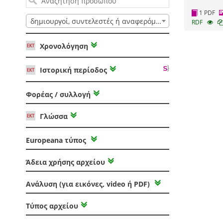
1 PDF
δημιουργοί, συντελεστές ή αναφερόμενοι
RDF
Χρονολόγηση
Ιστορική περίοδος
Φορέας / συλλογή
Γλώσσα
Europeana τύπος
Άδεια χρήσης αρχείου
Ανάλυση (για εικόνες, video ή PDF)
Τύπος αρχείου