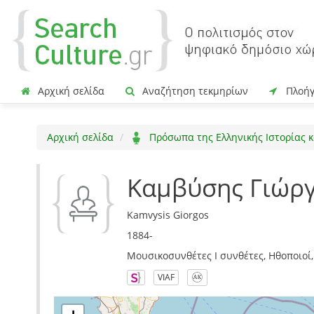
Αρχική σελίδα
Αναζήτηση τεκμηρίων
Πλοή
Αρχική σελίδα
Πρόσωπα της Ελληνικής Ιστορίας κ
Καμβύσης Γιώρ
Kamvysis Giorgos
1884-
Μουσικοσυνθέτες I συνθέτες, Ηθοποιοί,
VIAF