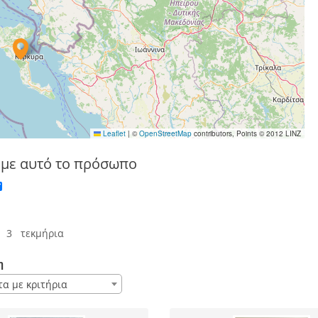
Leaflet
|
©
OpenStreetMap
contributors, Points © 2012 LINZ
 με αυτό το πρόσωπο
 3 τεκμήρια
η
τα με κριτήρια