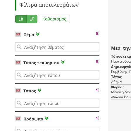
Φίλτρα αποτελεσμάτων
Καθαρισμός
Θέμα
Μεσ' τη
Τύπος τεκ
Παρτιτούρα
Τύπος τεκμηρίου
Δημιουργό
Καμβύσης, Γ
Τόπος
Αθήνα
Φορέας
Τόπος
Μεγάλη Μου
«Λίλιαν Βου
Μουσικής
Πρόσωπο