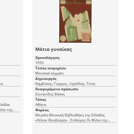
Μάτια γυναίκας
Χρονολόγηση
1933
Τύπος τεκμηρίου
Μουσικό κομμάτι
Δημιουργός
ος
Καμβύσης, Γιώργος, Ξηρέλλης, Τίτος
Αναφερόμενο πρόσωπο
Σεϊτανίδης Βάσος
Τόπος
λλάδας
Αθήνα
ίλοι της
Φορέας
Μεγάλη Μουσική Βιβλιοθήκη της Ελλάδας
«Λίλιαν Βουδούρη» - Σύλλογος Οι Φίλοι της
Μουσικής