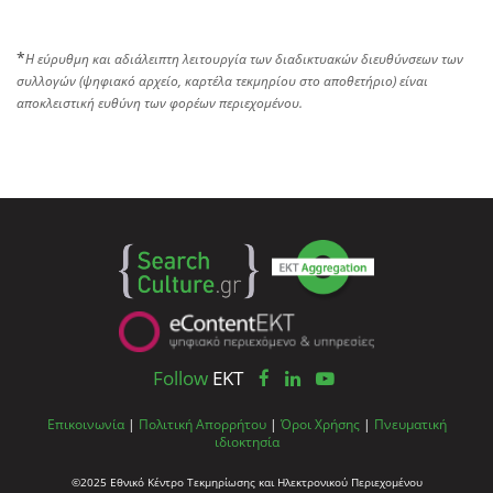
*
Η εύρυθμη και αδιάλειπτη λειτουργία των διαδικτυακών διευθύνσεων των
συλλογών (ψηφιακό αρχείο, καρτέλα τεκμηρίου στο αποθετήριο) είναι
αποκλειστική ευθύνη των φορέων περιεχομένου.
Follow
EKT
Επικοινωνία
|
Πολιτική Απορρήτου
|
Όροι Χρήσης
|
Πνευματική
ιδιοκτησία
©2025 Εθνικό Κέντρο Τεκμηρίωσης και Ηλεκτρονικού Περιεχομένου