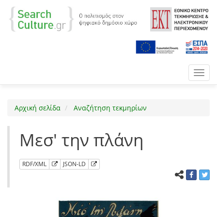
Toggl
navig
Αρχική σελίδα
Αναζήτηση τεκμηρίων
Μεσ' την πλάνη
RDF/XML
JSON-LD