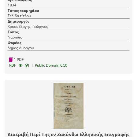
1834
Τύπος τεκμηρίου
Σελίδα τίτλου
Δημιουργός
Χρυσοβέργης, Γεώργιος
Τόπος
Ναύπλιο
Φορέας
Δήμος Αμοργού
1 PDF
|
RDF
Public Domain CC0
Διατριβή Περί Της εν Ζακύνθω Ελληνικής Επιγραφής