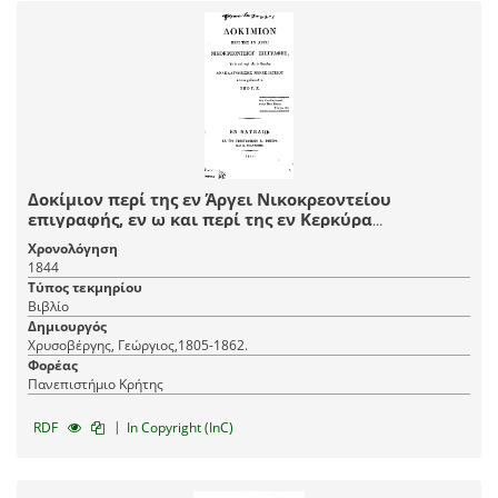
Δοκίμιον περί της εν Άργει Νικοκρεοντείου
επιγραφής, εν ω και περί της εν Κερκύρα
ανακαλυφθείσης Μενεκρατείου / Αυτοσχεδιασθέν
Χρονολόγηση
υπό Γ. Χ.
1844
Τύπος τεκμηρίου
Βιβλίο
Δημιουργός
Χρυσοβέργης, Γεώργιος,1805-1862.
Φορέας
Πανεπιστήμιο Κρήτης
|
RDF
In Copyright (InC)