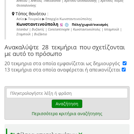
Aretsoú | Aretsoú, Thessaloniki | Αρετσού Θεσσαλονίκης | Αρετσού, Νομός
Θεσσαλονίκης
Τόπος θανάτου
:
Ασία ▶ Τουρκία ▶ Επαρχία Κωνσταντινούπολης
Κωνσταντινούπολη
Πόλη/χωριό/οικισμός
Istanbul | Βυζαντίς | Constantinople | Κωνσταντινούπολις | Ισταμπούλ |
Σταμπούλ | Βυζάντιο
Ανακαλύψτε
28 τεκμήρια
που σχετίζονται
με αυτό το πρόσωπο
20 τεκμηρια στα οποία εμφανίζεται ως δημιουργός
13 τεκμήρια στα οποία αναφέρεται ή απεικονίζεται
Αναζήτηση
Περισσότερα κριτήρια αναζήτησης