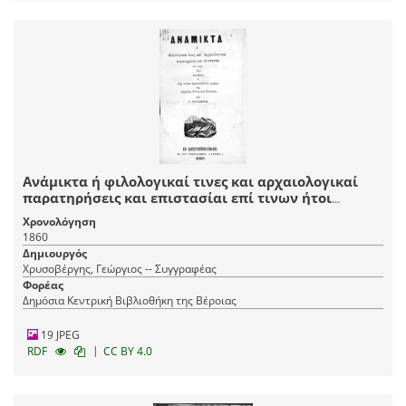
Ανάμικτα ή φιλολογικαί τινες και αρχαιολογικαί
παρατηρήσεις και επιστασίαι επί τινων ήτοι
αμφιβόλων ή ουχί καλώς ερμηνευθέντων χωρίων
Χρονολόγηση
της αρχαίας Ελληνικής γλώσσης
1860
Δημιουργός
Χρυσοβέργης, Γεώργιος -- Συγγραφέας
Φορέας
Δημόσια Κεντρική Βιβλιοθήκη της Βέροιας
19 JPEG
|
RDF
CC BY 4.0