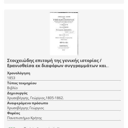
Στοιχειώδης επιτομή της γενικής ιστορίας /
Ερανισθείσα εκ διαφόρων συγγραμμάτων και
συνταχθεί[σ]α χάριν της σπουδαζούσης νεότητος
Χρονολόγηση
υπό Γ. Χρυσοβέργη.
1853
Τύπος τεκμηρίου
Βιβλίο
Δημιουργός
Χρυσοβέργης, Γεώργιος,1805-1862.
Αναφερόμενο πρόσωπο
Χρυσοβέργης Γεώργιος
Φορέας
Πανεπιστήμιο Κρήτης