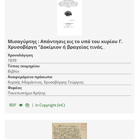
Μισαγύρτης : Απάντησις εις το υπό του κυρίου Γ.
Χρυσοβέργη "Δοκίμιον ή βραχείας τινάς
παρατηρήσεις εις δύω χωρία του κατά Λεωκράτους
Χρονολόγηση
λόγου του ρήτορος Λυκούργου του εκδεδομένου υπό
1839
του Α. Κοραή' εν ω και περί της εκβάσεως του ιδίου
Τύπος τεκμηρίου
λόγου εμπαρόδως".
Βιβλίο
Αναφερόμενο πρόσωπο
Κοραής Αδαμάντιος, Χρυσοβέργης Γεώργιος
Φορέας
Πανεπιστήμιο Κρήτης
|
RDF
In Copyright (InC)