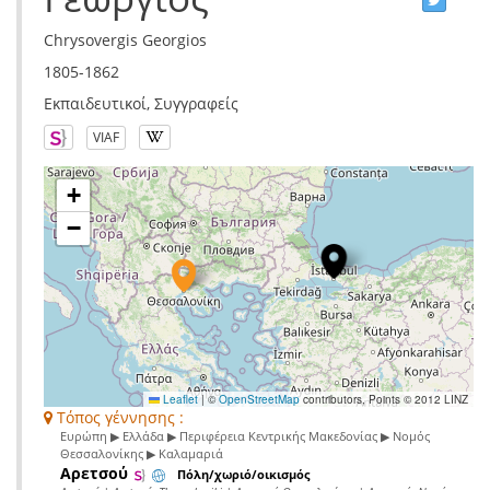
Chrysovergis Georgios
1805-1862
Εκπαιδευτικοί, Συγγραφείς
VIAF
+
−
Leaflet
|
©
OpenStreetMap
contributors, Points © 2012 LINZ
Τόπος γέννησης :
Ευρώπη ▶ Ελλάδα ▶ Περιφέρεια Κεντρικής Μακεδονίας ▶ Νομός
Θεσσαλονίκης ▶ Καλαμαριά
Αρετσού
Πόλη/χωριό/οικισμός