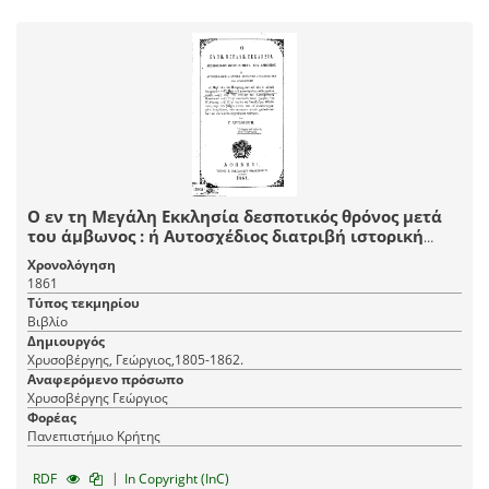
Ο εν τη Μεγάλη Εκκλησία δεσποτικός θρόνος μετά
του άμβωνος : ή Αυτοσχέδιος διατριβή ιστορική
αρχαιολογική και φιλολογική ___ / υπό Γ.
Χρονολόγηση
Χρυσοβέργη.
1861
Τύπος τεκμηρίου
Βιβλίο
Δημιουργός
Χρυσοβέργης, Γεώργιος,1805-1862.
Αναφερόμενο πρόσωπο
Χρυσοβέργης Γεώργιος
Φορέας
Πανεπιστήμιο Κρήτης
|
RDF
In Copyright (InC)