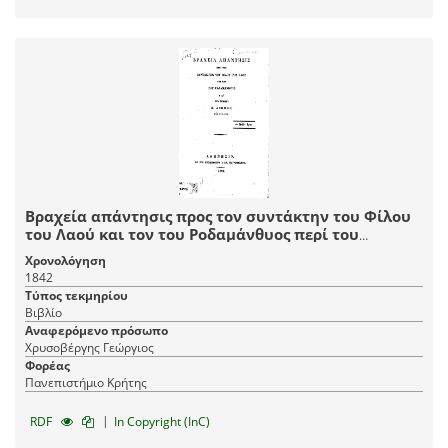
Βραχεία απάντησις προς τον συντάκτην του Φίλου
του Λαού και τον του Ροδαμάνθυος περί του
ιππότου Κ. Ασωπίου κτλ. κτλ. κτλ.
Χρονολόγηση
1842
Τύπος τεκμηρίου
Βιβλίο
Αναφερόμενο πρόσωπο
Χρυσοβέργης Γεώργιος
Φορέας
Πανεπιστήμιο Κρήτης
|
RDF
In Copyright (InC)