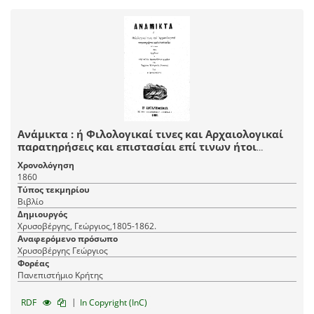
Ανάμικτα : ή Φιλολογικαί τινες και Αρχαιολογικαί
παρατηρήσεις και επιστασίαι επί τινων ήτοι
αμφιβόλων ή ουχί καλώς ερμηνευθέντων χωρίων
Χρονολόγηση
της Αρχαίας Ελληνικής Γλώσσης / Υπό Γ.
1860
Χρυσοβέργη.
Τύπος τεκμηρίου
Βιβλίο
Δημιουργός
Χρυσοβέργης, Γεώργιος,1805-1862.
Αναφερόμενο πρόσωπο
Χρυσοβέργης Γεώργιος
Φορέας
Πανεπιστήμιο Κρήτης
|
RDF
In Copyright (InC)