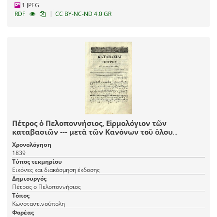
1 JPEG
|
RDF
CC BY-NC-ND 4.0 GR
Πέτρος ὁ Πελοποννήσιος, Εἱρμολόγιον τῶν
καταβασιῶν --- μετὰ τῶν Κανόνων τοῦ ὅλου
ἐνιαυτοῦ καὶ συντόμου Εἱρμολογίου ---
Χρονολόγηση
ἐπιθεωρηθέντα --- παρὰ Ἰωάννου Λαμαπδαρίου Νῦν
1839
δεύτερον ἐκδοθὲν ---, Κωνσταντινούπολη, Ἐκ τῆς τοῦ
Τύπος τεκμηρίου
Παναγίου Τάφου Τυπογραφίας, 1839.
Εικόνες και διακόσμηση έκδοσης
Δημιουργός
Πέτρος ο Πελοποννήσιος
Τόπος
Κωνσταντινούπολη
Φορέας