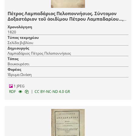
Πέτρος Λαμπαδάριος Πελοποννήσιος. Σύντομον
Δοξαστάριον τοῦ ἀοιδίμου Πέτρου Λαμπαδαρίου...,
μεταφρασθὲν κατὰ τὴν νέαν μέθοδον τῆς μουσικῆς
Χρονολόγηση
τῶν μουσικολογιωτάτων διδασκάλων τοῦ νέου
1820
συστήματος..., Βουκουρέστι, Τυπογραφεῖο
Τύπος τεκμηρίου
Βουκουρεστίου, 1820.
Σελίδα βιβλίου
Δημιουργός
Λαμπαδάριος Πέτρος Πελοποννήσιος
Τόπος
Βουκουρέστι
Φορέας
Ίδρυμα Ωνάση
1 JPEG
|
RDF
CC BY-NC-ND 4.0 GR