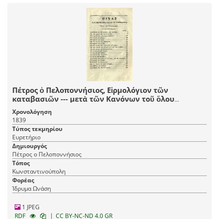
Πέτρος ὁ Πελοποννήσιος, Εἱρμολόγιον τῶν
καταβασιῶν --- μετὰ τῶν Κανόνων τοῦ ὅλου
ἐνιαυτοῦ καὶ συντόμου Εἱρμολογίου ---
Χρονολόγηση
ἐπιθεωρηθέντα --- παρὰ Ἰωάννου Λαμαπδαρίου Νῦν
1839
δεύτερον ἐκδοθὲν ---, Κωνσταντινούπολη, Ἐκ τῆς τοῦ
Τύπος τεκμηρίου
Παναγίου Τάφου Τυπογραφίας, 1839.
Ευρετήριο
Δημιουργός
Πέτρος ο Πελοποννήσιος
Τόπος
Κωνσταντινούπολη
Φορέας
Ίδρυμα Ωνάση
1 JPEG
|
RDF
CC BY-NC-ND 4.0 GR