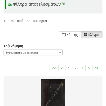
Φίλτρα αποτελεσμάτων
1 - 30 από 77 τεκμήρια
Χάρτης
Πλέγμα
Ταξινόμηση
Σχετικότητα με κριτήρια
◁◁
◁
1
2
3
▷
▷▷