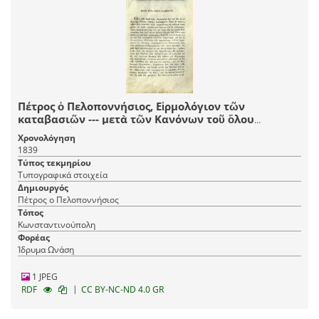
Πέτρος ὁ Πελοποννήσιος, Εἱρμολόγιον τῶν
καταβασιῶν --- μετὰ τῶν Κανόνων τοῦ ὅλου
ἐνιαυτοῦ καὶ συντόμου Εἱρμολογίου ---
Χρονολόγηση
ἐπιθεωρηθέντα --- παρὰ Ἰωάννου Λαμαπδαρίου Νῦν
1839
δεύτερον ἐκδοθὲν ---, Κωνσταντινούπολη, Ἐκ τῆς τοῦ
Τύπος τεκμηρίου
Παναγίου Τάφου Τυπογραφίας, 1839.
Τυπογραφικά στοιχεία
Δημιουργός
Πέτρος ο Πελοποννήσιος
Τόπος
Κωνσταντινούπολη
Φορέας
Ίδρυμα Ωνάση
1 JPEG
|
RDF
CC BY-NC-ND 4.0 GR