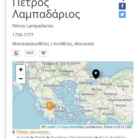
Πέτρος
Λαμπαδάριος
Petros Lampadarios
1730-1777
Μουσικοσυνθέτες I συνθέτες, Μουσικοί
VIAF
+
−
Leaflet
|
©
OpenStreetMap
contributors, Points © 2012 LINZ
Τόπος γέννησης :
Ευρώπη ▶ Ελλάδα ▶ Περιφέρεια Πελοποννήσου ▶ Νομός Αρκαδίας