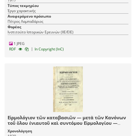
1917
Τύπος τεκμηρίου
Έργο χαρακτικής
Αναφερόμενο πρόσωπο
Πέτρος Λαμπαδάριος
Φορέας
Ινστιτούτο Ιστορικών Ερευνών (ΙΙΕ/ΕΙΕ)
1 JPEG
|
RDF
In Copyright (InC)
Εἱρμολόγιον τῶν καταβασιῶν — μετὰ τῶν Κανόνων
τοῦ ὅλου ἐνιαυτοῦ καὶ συντόμου Εἱρμολογίου —
ἐπιθεωρηθέντα — παρὰ Ἰωάννου Λαμαπδαρίου Νῦν
Χρονολόγηση
δεύτερον ἐκδοθὲν