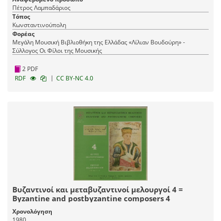
Πέτρος Λαμπαδάριος
Τόπος
Κωνσταντινούπολη
Φορέας
Μεγάλη Μουσική Βιβλιοθήκη της Ελλάδας «Λίλιαν Βουδούρη» -
Σύλλογος Οι Φίλοι της Μουσικής
2 PDF
|
RDF
CC BY-NC 4.0
Βυζαντινοί και μεταβυζαντινοί μελουργοί 4 =
Byzantine and postbyzantine composers 4
Χρονολόγηση
1980