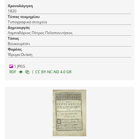
μεταφρασθὲν κατὰ τὴν νέαν μέθοδον τῆς μουσικῆς
Χρονολόγηση
τῶν μουσικολογιωτάτων διδασκάλων τοῦ νέου
1820
συστήματος..., Βουκουρέστι, Τυπογραφεῖο
Τύπος τεκμηρίου
Βουκουρεστίου, 1820.
Τυπογραφικά στοιχεία
Δημιουργός
Λαμπαδάριος Πέτρος Πελοποννήσιος
Τόπος
Βουκουρέστι
Φορέας
Ίδρυμα Ωνάση
1 JPEG
|
RDF
CC BY-NC-ND 4.0 GR