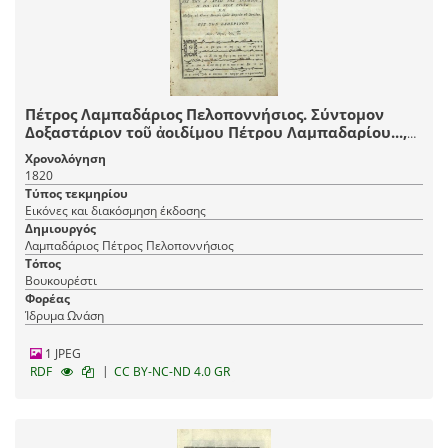
Πέτρος Λαμπαδάριος Πελοποννήσιος. Σύντομον
Δοξαστάριον τοῦ ἀοιδίμου Πέτρου Λαμπαδαρίου...,
μεταφρασθὲν κατὰ τὴν νέαν μέθοδον τῆς μουσικῆς
Χρονολόγηση
τῶν μουσικολογιωτάτων διδασκάλων τοῦ νέου
1820
συστήματος..., Βουκουρέστι, Τυπογραφεῖο
Τύπος τεκμηρίου
Βουκουρεστίου, 1820.
Εικόνες και διακόσμηση έκδοσης
Δημιουργός
Λαμπαδάριος Πέτρος Πελοποννήσιος
Τόπος
Βουκουρέστι
Φορέας
Ίδρυμα Ωνάση
1 JPEG
|
RDF
CC BY-NC-ND 4.0 GR