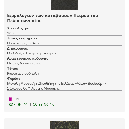
Ειρμολόγιον των καταβασιών Πέτρου του
Πελοποννησίου
Χρονολόγηση
1856
Τύπος τεκμηρίου
Παρτιτούρα, Βιβλίο
Δημιουργός
Ορθόδοξος Ελληνική Εκκλησία
Αναφερόμενο πρόσωπο
Πέτρος Λαμπαδάριος
Τόπος
Κωνσταντινούπολη
Φορέας
Μεγάλη Μουσική Βιβλιοθήκη της Ελλάδας «Λίλιαν Βουδούρη» -
Σύλλογος Οι Φίλοι της Μουσικής
1 PDF
|
RDF
CC BY-NC 4.0