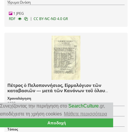
Ίδρυμα Ωνάση
1 JPEG
|
RDF
CC BY-NC-ND 4.0 GR
Πέτρος ὁ Πελοποννήσιος, Εἱρμολόγιον τῶν
καταβασιῶν --- μετὰ τῶν Κανόνων τοῦ ὅλου
ἐνιαυτοῦ καὶ συντόμου Εἱρμολογίου ---
Χρονολόγηση
ἐπιθεωρηθέντα --- παρὰ Ἰωάννου Λαμαπδαρίου Νῦν
1839
δεύτερον ἐκδοθὲν ---, Κωνσταντινούπολη, Ἐκ τῆς τοῦ
Συνεχίζοντας την περιήγηση στο
SearchCulture
.gr
,
Τύπος τεκμηρίου
Παναγίου Τάφου Τυπογραφίας, 1839.
Κατάλογος
αποδέχεστε τη χρήση cookies
Μάθετε περισσότερα
Δημιουργός
Αποδοχή
Πέτρος ο Πελοποννήσιος
Τόπος