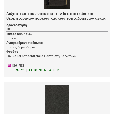
Δοξαστικά του ενιαυτού των δεσποτικών και
θεομητορικών εορτών και των εορταζομένων αγίων
μελισθέντα παρά Πέτρου λαμπαδαρίου του
Χρονολόγηση
Πελοποννησίου
1835
Τύπος τεκμηρίου
Βιβλίο
Αναφερόμενο πρόσωπο
Πέτρος Λαμπαδάριος
Φορέας
Εθνικό και Καποδιστριακό Πανεπιστήμιο Αθηνών
186 JPEG
|
RDF
CC BY-NC-ND 4.0 GR