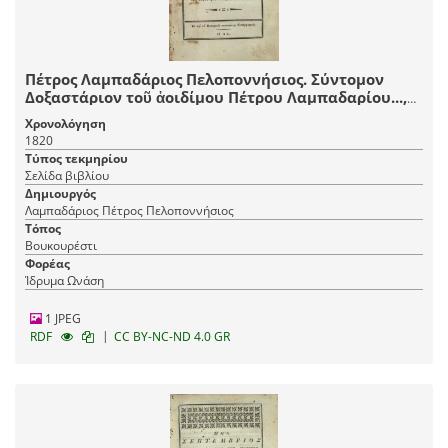
Πέτρος Λαμπαδάριος Πελοποννήσιος. Σύντομον
Δοξαστάριον τοῦ ἀοιδίμου Πέτρου Λαμπαδαρίου...,
μεταφρασθὲν κατὰ τὴν νέαν μέθοδον τῆς μουσικῆς
Χρονολόγηση
τῶν μουσικολογιωτάτων διδασκάλων τοῦ νέου
1820
συστήματος..., Βουκουρέστι, Τυπογραφεῖο
Τύπος τεκμηρίου
Βουκουρεστίου, 1820.
Σελίδα βιβλίου
Δημιουργός
Λαμπαδάριος Πέτρος Πελοποννήσιος
Τόπος
Βουκουρέστι
Φορέας
Ίδρυμα Ωνάση
1 JPEG
|
RDF
CC BY-NC-ND 4.0 GR