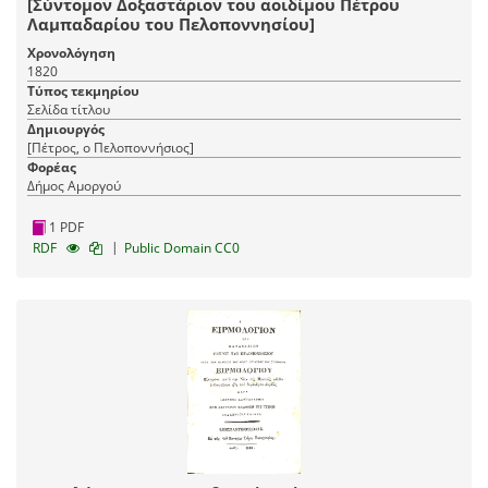
[Σύντομον Δοξαστάριον του αοιδίμου Πέτρου
Λαμπαδαρίου του Πελοποννησίου]
Χρονολόγηση
1820
Τύπος τεκμηρίου
Σελίδα τίτλου
Δημιουργός
[Πέτρος, ο Πελοποννήσιος]
Φορέας
Δήμος Αμοργού
1 PDF
|
RDF
Public Domain CC0