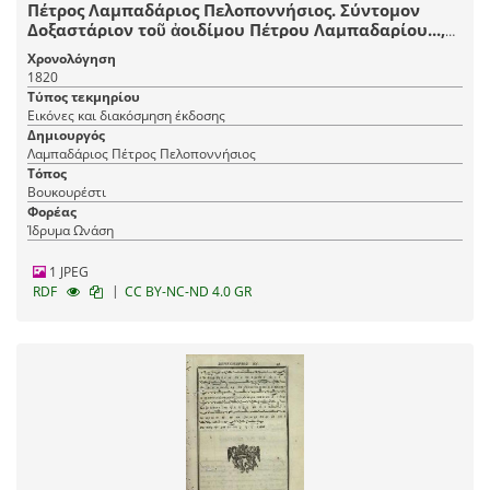
Πέτρος Λαμπαδάριος Πελοποννήσιος. Σύντομον
Δοξαστάριον τοῦ ἀοιδίμου Πέτρου Λαμπαδαρίου...,
μεταφρασθὲν κατὰ τὴν νέαν μέθοδον τῆς μουσικῆς
Χρονολόγηση
τῶν μουσικολογιωτάτων διδασκάλων τοῦ νέου
1820
συστήματος..., Βουκουρέστι, Τυπογραφεῖο
Τύπος τεκμηρίου
Βουκουρεστίου, 1820.
Εικόνες και διακόσμηση έκδοσης
Δημιουργός
Λαμπαδάριος Πέτρος Πελοποννήσιος
Τόπος
Βουκουρέστι
Φορέας
Ίδρυμα Ωνάση
1 JPEG
|
RDF
CC BY-NC-ND 4.0 GR