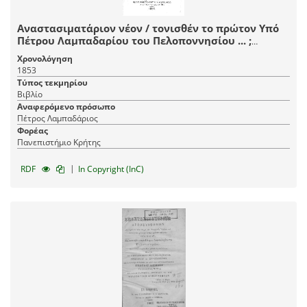
Αναστασιματάριον νέον / τονισθέν το πρώτον Υπό
Πέτρου Λαμπαδαρίου του Πελοποννησίου ... ;
Επεξεργασθέν δε ήδη και επιδιορθωθέν κατ'
Χρονολόγηση
αναλυτικώτερον, εμμελέστερον και κανονικώτερον
1853
τρόπον κατά τε την γραφήν και το μέλος Υπό Ζ. Α.
Τύπος τεκμηρίου
Ζαφειροπούλου ...
Βιβλίο
Αναφερόμενο πρόσωπο
Πέτρος Λαμπαδάριος
Φορέας
Πανεπιστήμιο Κρήτης
|
RDF
In Copyright (InC)