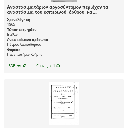
Αναστασιματάριον αργοσύντομον περιέχον τα
αναστάσιμα του εσπερινού, όρθρου, και
λειτουργίας, μετά των ένδεκα εωθινών καί τινων
Χρονολόγηση
άλλων εν τω τέλει / Μελοποιηθέν παρά Πέτρου
1865
Λαμπαδαρίου του Πελοποννησίου.
Τύπος τεκμηρίου
Βιβλίο
Αναφερόμενο πρόσωπο
Πέτρος Λαμπαδάριος
Φορέας
Πανεπιστήμιο Κρήτης
|
RDF
In Copyright (InC)