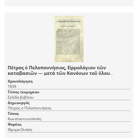
Πέτρος ὁ Πελοποννήσιος, Εἱρμολόγιον τῶν
καταβασιῶν --- μετὰ τῶν Κανόνων τοῦ ὅλου
ἐνιαυτοῦ καὶ συντόμου Εἱρμολογίου ---
Χρονολόγηση
ἐπιθεωρηθέντα --- παρὰ Ἰωάννου Λαμαπδαρίου Νῦν
1839
δεύτερον ἐκδοθὲν ---, Κωνσταντινούπολη, Ἐκ τῆς τοῦ
Τύπος τεκμηρίου
Παναγίου Τάφου Τυπογραφίας, 1839.
Σελίδα βιβλίου
Δημιουργός
Πέτρος ο Πελοποννήσιος
Τόπος
Κωνσταντινούπολη
Φορέας
Ίδρυμα Ωνάση