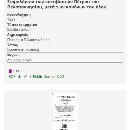
Ειρμολόγιον των καταβασιών Πέτρου του
Πελοποννησίου, μετά των κανόνων του όλου
ενιαυτού και συντόμου Ειρμολογίου
Χρονολόγηση
1839
Τύπος τεκμηρίου
Σελίδα τίτλου
Δημιουργός
Πέτρος, ο Πελοποννήσιος
Τόπος
Κωνσταντινούπολη
Φορέας
Δήμος Αμοργού
1 PDF
|
RDF
Public Domain CC0