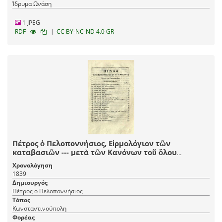
Ίδρυμα Ωνάση
1 JPEG
|
RDF
CC BY-NC-ND 4.0 GR
Πέτρος ὁ Πελοποννήσιος, Εἱρμολόγιον τῶν
καταβασιῶν --- μετὰ τῶν Κανόνων τοῦ ὅλου
ἐνιαυτοῦ καὶ συντόμου Εἱρμολογίου ---
Χρονολόγηση
ἐπιθεωρηθέντα --- παρὰ Ἰωάννου Λαμαπδαρίου Νῦν
1839
δεύτερον ἐκδοθὲν ---, Κωνσταντινούπολη, Ἐκ τῆς τοῦ
Δημιουργός
Παναγίου Τάφου Τυπογραφίας, 1839.
Πέτρος ο Πελοποννήσιος
Τόπος
Κωνσταντινούπολη
Φορέας