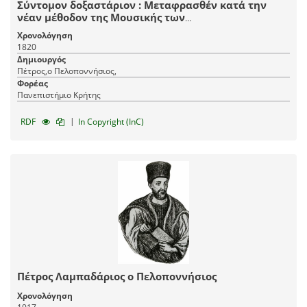
Σύντομον δοξαστάριον : Μεταφρασθέν κατά την
νέαν μέθοδον της Μουσικής των
Μουσικολογιωτάτων Διδασκάλων του νέου
Χρονολόγηση
Συστήματος. / του αοιδίμου Πέτρου Λαμπαδαρίου
1820
του Πελοποννησίου.
Δημιουργός
Πέτρος,ο Πελοποννήσιος,
Φορέας
Πανεπιστήμιο Κρήτης
|
RDF
In Copyright (InC)
Πέτρος Λαμπαδάριος ο Πελοποννήσιος
Χρονολόγηση