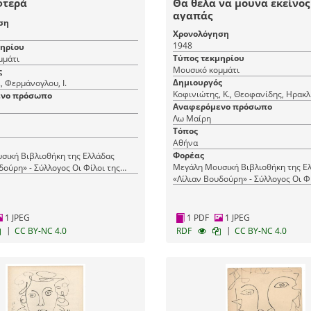
φτερά
Θα θελα να μουνα εκείνος
αγαπάς
ση
Χρονολόγηση
1948
μηρίου
Τύπος τεκμηρίου
μμάτι
Μουσικό κομμάτι
ς
Δημιουργός
, Φερμάνογλου, Ι.
Κοφινιώτης, Κ., Θεοφανίδης, Ηρακλ
νο πρόσωπο
Αναφερόμενο πρόσωπο
Λω Μαίρη
Τόπος
Αθήνα
Φορέας
σική Βιβλιοθήκη της Ελλάδας
Μεγάλη Μουσική Βιβλιοθήκη της Ε
δούρη» - Σύλλογος Οι Φίλοι της
«Λίλιαν Βουδούρη» - Σύλλογος Οι Φ
Μουσικής
1 JPEG
1 PDF
1 JPEG
|
|
CC BY-NC 4.0
RDF
CC BY-NC 4.0