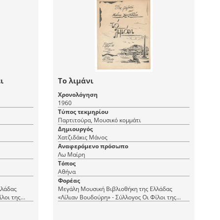
ι
Το λιμάνι
Χρονολόγηση
1960
Τύπος τεκμηρίου
Παρτιτούρα, Μουσικό κομμάτι
Δημιουργός
Χατζιδάκις Μάνος
Αναφερόμενο πρόσωπο
Λω Μαίρη
Τόπος
Αθήνα
Φορέας
λλάδας
Μεγάλη Μουσική Βιβλιοθήκη της Ελλάδας
ίλοι της
«Λίλιαν Βουδούρη» - Σύλλογος Οι Φίλοι της
Μουσικής