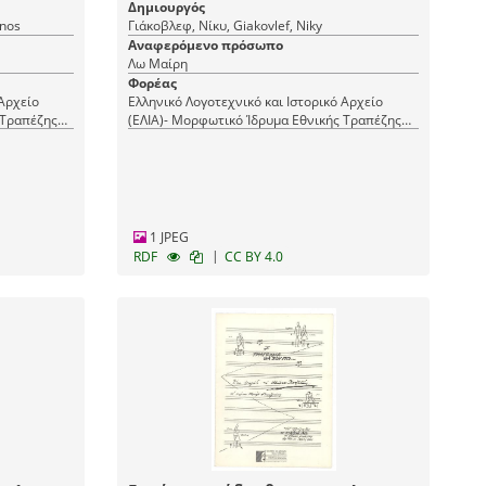
Δημιουργός
anos
Γιάκοβλεφ, Νίκυ, Giakovlef, Niky
Αναφερόμενο πρόσωπο
Λω Μαίρη
Φορέας
 Αρχείο
Ελληνικό Λογοτεχνικό και Ιστορικό Αρχείο
 Τραπέζης
(ΕΛΙΑ)- Μορφωτικό Ίδρυμα Εθνικής Τραπέζης
(ΜΙΕΤ)
1 JPEG
|
RDF
CC BY 4.0