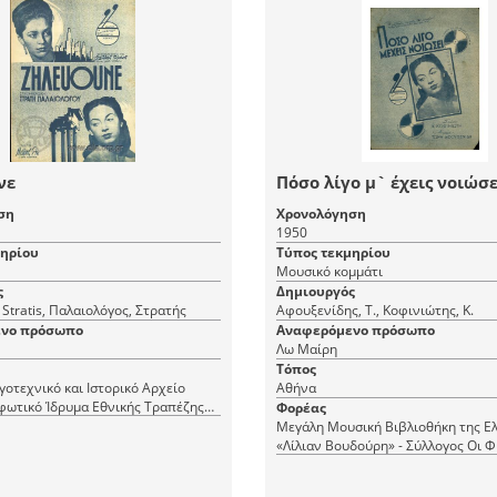
νε
Πόσο λίγο μ` έχεις νοιώσε
ση
Χρονολόγηση
1950
μηρίου
Τύπος τεκμηρίου
Μουσικό κομμάτι
ς
Δημιουργός
 Stratis, Παλαιολόγος, Στρατής
Αφουξενίδης, Τ., Κοφινιώτης, Κ.
νο πρόσωπο
Αναφερόμενο πρόσωπο
Λω Μαίρη
Τόπος
γοτεχνικό και Ιστορικό Αρχείο
Αθήνα
φωτικό Ίδρυμα Εθνικής Τραπέζης
Φορέας
Μεγάλη Μουσική Βιβλιοθήκη της Ε
«Λίλιαν Βουδούρη» - Σύλλογος Οι Φ
Μουσικής