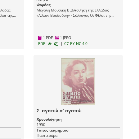
Φορέας
λλάδας
Μεγάλη Μουσική Βιβλιοθήκη της Ελλάδας
ίλοι της
«Λίλιαν Βουδούρη» - Σύλλογος Οι Φίλοι της
Μουσικής
1 PDF
1 JPEG
|
RDF
CC BY-NC 4.0
Σ' αγαπώ σ' αγαπώ
Χρονολόγηση
1950
Τύπος τεκμηρίου
Παρτιτούρα