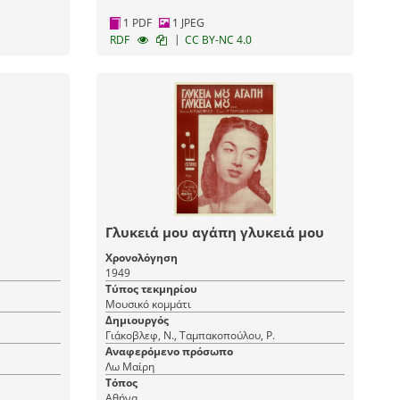
1 PDF
1 JPEG
|
RDF
CC BY-NC 4.0
Γλυκειά μου αγάπη γλυκειά μου
Χρονολόγηση
1949
Τύπος τεκμηρίου
Μουσικό κομμάτι
Δημιουργός
Γιάκοβλεφ, Ν., Ταμπακοπούλου, Ρ.
Αναφερόμενο πρόσωπο
Λω Μαίρη
Τόπος
Αθήνα