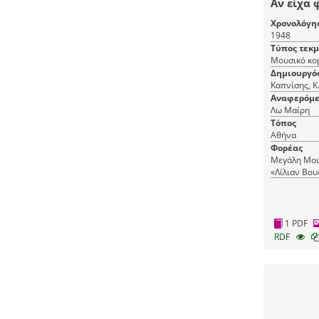
Αν είχα 
Χρονολόγη
1948
Τύπος τεκ
Μουσικό κο
Δημιουργό
Καπνίσης, Κ.
Αναφερόμε
Λω Μαίρη
Τόπος
Αθήνα
Φορέας
Μεγάλη Μου
«Λίλιαν Βου
Μουσικής
1 PDF
RDF