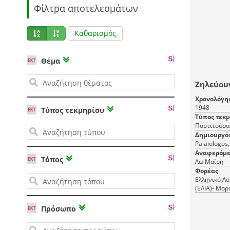
Φίλτρα αποτελεσμάτων
Καθαρισμός
Θέμα
Ζηλεύου
Χρονολόγη
1948
Τύπος τεκμηρίου
Τύπος τεκ
Παρτιτούρα
Δημιουργό
Palaiologos,
Αναφερόμε
Τόπος
Λω Μαίρη
Φορέας
Ελληνικό Λο
(ΕΛΙΑ)- Μορ
(ΜΙΕΤ)
Πρόσωπο