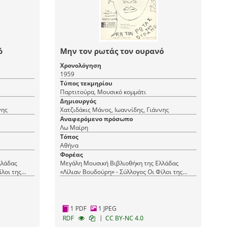
ό
Μην τον ρωτάς τον ουρανό
Χρονολόγηση
1959
Τύπος τεκμηρίου
Παρτιτούρα, Μουσικό κομμάτι
Δημιουργός
νης
Χατζιδάκις Μάνος, Ιωαννίδης, Γιάννης
Αναφερόμενο πρόσωπο
Λω Μαίρη
Τόπος
Αθήνα
Φορέας
λλάδας
Μεγάλη Μουσική Βιβλιοθήκη της Ελλάδας
ίλοι της
«Λίλιαν Βουδούρη» - Σύλλογος Οι Φίλοι της
Μουσικής
1 PDF
1 JPEG
|
RDF
CC BY-NC 4.0