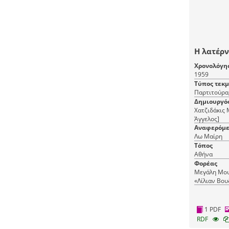
Η λατέρ
Χρονολόγη
1959
Τύπος τεκ
Παρτιτούρα
Δημιουργό
Χατζιδάκις 
Άγγελος]
Αναφερόμε
Λω Μαίρη
Τόπος
Αθήνα
Φορέας
Μεγάλη Μου
«Λίλιαν Βου
Μουσικής
1 PDF
RDF