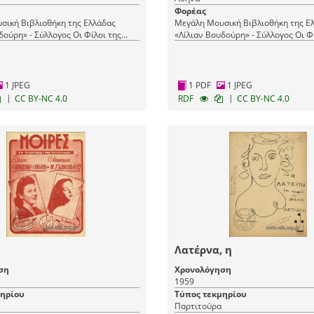
Φορέας
σική Βιβλιοθήκη της Ελλάδας
Μεγάλη Μουσική Βιβλιοθήκη της Ε
δούρη» - Σύλλογος Οι Φίλοι της
«Λίλιαν Βουδούρη» - Σύλλογος Οι Φ
Μουσικής
1 JPEG
1 PDF
1 JPEG
|
|
CC BY-NC 4.0
RDF
CC BY-NC 4.0
Λατέρνα, η
ση
Χρονολόγηση
1959
μηρίου
Τύπος τεκμηρίου
Παρτιτούρα