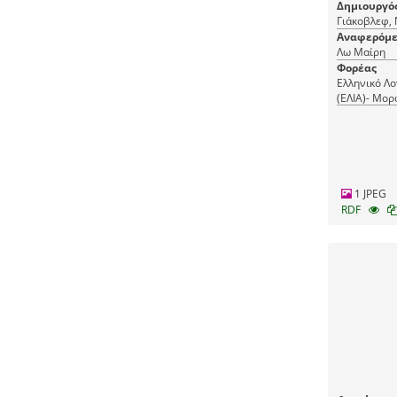
Δημιουργό
Γιάκοβλεφ, Ν
Αναφερόμε
Λω Μαίρη
Φορέας
Ελληνικό Λο
(ΕΛΙΑ)- Μορ
(ΜΙΕΤ)
1 JPEG
RDF