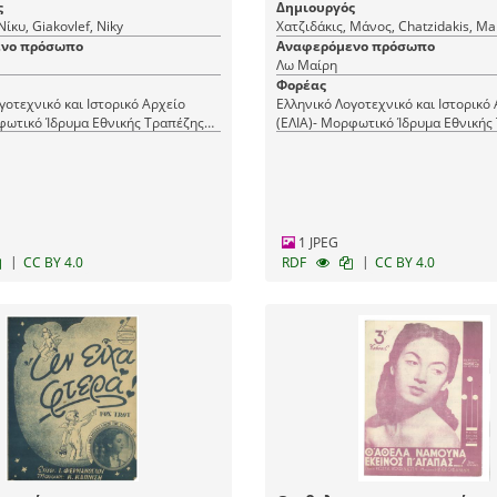
ς
Δημιουργός
ίκυ, Giakovlef, Niky
Χατζιδάκις, Μάνος, Chatzidakis, M
νο πρόσωπο
Αναφερόμενο πρόσωπο
Λω Μαίρη
Φορέας
γοτεχνικό και Ιστορικό Αρχείο
Ελληνικό Λογοτεχνικό και Ιστορικό
φωτικό Ίδρυμα Εθνικής Τραπέζης
(ΕΛΙΑ)- Μορφωτικό Ίδρυμα Εθνικής
(ΜΙΕΤ)
1 JPEG
|
|
CC BY 4.0
RDF
CC BY 4.0