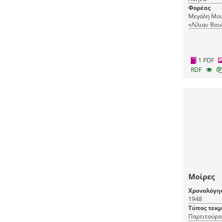
Φορέας
Μεγάλη Μου
«Λίλιαν Βου
Μουσικής
1 PDF
RDF
Μοίρες
Χρονολόγη
1948
Τύπος τεκ
Παρτιτούρα