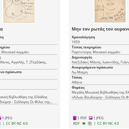
να
Μην τον ρωτάς τον ουραν
ση
Χρονολόγηση
1959
μηρίου
Τύπος τεκμηρίου
, Μουσικό κομμάτι
Παρτιτούρα, Μουσικό κομμάτι
ς
Δημιουργός
Μάνος, Αγγελής, Τ. [Τερζάκης,
Χατζιδάκις Μάνος, Ιωαννίδης, Γιάν
Αναφερόμενο πρόσωπο
νο πρόσωπο
Λω Μαίρη
Τόπος
Αθήνα
Φορέας
Μεγάλη Μουσική Βιβλιοθήκη της Ε
σική Βιβλιοθήκη της Ελλάδας
«Λίλιαν Βουδούρη» - Σύλλογος Οι Φ
δούρη» - Σύλλογος Οι Φίλοι της
Μουσικής
1 JPEG
1 PDF
1 JPEG
|
|
CC BY-NC 4.0
RDF
CC BY-NC 4.0