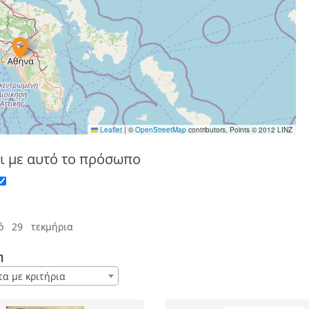
Leaflet
|
©
OpenStreetMap
contributors, Points © 2012 LINZ
ι με αυτό το πρόσωπο
ό 29 τεκμήρια
η
τα με κριτήρια