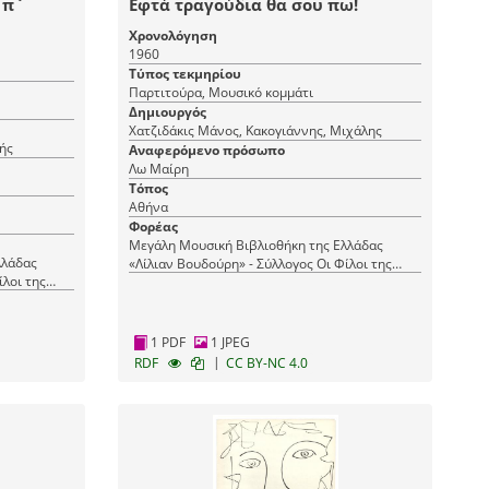
 π`
Εφτά τραγούδια θα σου πω!
Χρονολόγηση
1960
Τύπος τεκμηρίου
Παρτιτούρα, Μουσικό κομμάτι
Δημιουργός
Χατζιδάκις Μάνος, Κακογιάννης, Μιχάλης
ής
Αναφερόμενο πρόσωπο
Λω Μαίρη
Τόπος
Αθήνα
Φορέας
Μεγάλη Μουσική Βιβλιοθήκη της Ελλάδας
λλάδας
«Λίλιαν Βουδούρη» - Σύλλογος Οι Φίλοι της
ίλοι της
Μουσικής
1 PDF
1 JPEG
|
RDF
CC BY-NC 4.0