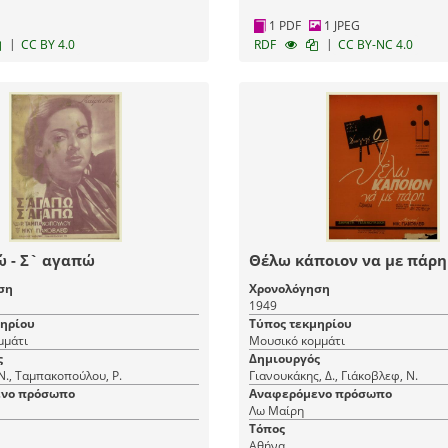
1 PDF
1 JPEG
|
|
CC BY 4.0
RDF
CC BY-NC 4.0
ώ - Σ` αγαπώ
Θέλω κάποιον να με πάρη
ση
Χρονολόγηση
1949
μηρίου
Τύπος τεκμηρίου
μμάτι
Μουσικό κομμάτι
ς
Δημιουργός
Ν., Ταμπακοπούλου, Ρ.
Γιανουκάκης, Δ., Γιάκοβλεφ, Ν.
νο πρόσωπο
Αναφερόμενο πρόσωπο
Λω Μαίρη
Τόπος
Αθήνα