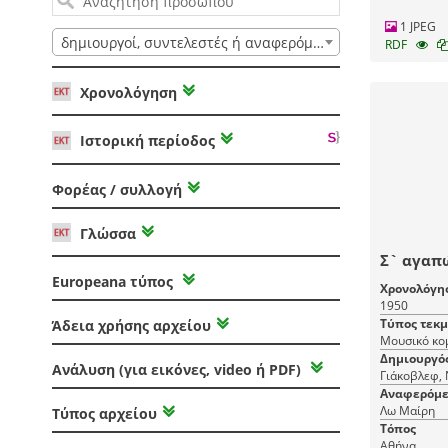
1 JPEG
δημιουργοί, συντελεστές ή αναφερόμενοι
RDF
Χρονολόγηση
Ιστορική περίοδος
Φορέας / συλλογή
Γλώσσα
Σ` αγαπ
Europeana τύπος
Χρονολόγη
1950
Τύπος τεκ
Άδεια χρήσης αρχείου
Μουσικό κο
Δημιουργό
Ανάλυση (για εικόνες, video ή PDF)
Γιάκοβλεφ, 
Αναφερόμε
Λω Μαίρη
Τύπος αρχείου
Τόπος
Αθήνα