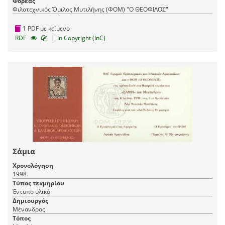
Φορέας
Φιλοτεχνικός Όμιλος Μυτιλήνης (ΦΟΜ) "Ο ΘΕΟΦΙΛΟΣ"
1 PDF με κείμενο
|
RDF
In Copyright (InC)
Σάμια
Χρονολόγηση
1998
Τύπος τεκμηρίου
Έντυπο υλικό
Δημιουργός
Μένανδρος
Τόπος