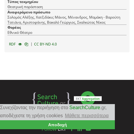
Τύπος τεκμηρίου
Θεατρική παράσταση
Αναφερόμενο πρόσωπο
Σολομός Αλέξης, Χατζιδάκις Μάνος, Μένανδρος, Μαμάκη - Βαρούτη
Τατιάνα, Αριστοφάνης, Βακαλό Γεώργιος, Σκαλκώτας Νίκος
Φορέας
Εθνικό Θέατρο
|
RDF
CC BY-ND 4.0
Συνεχίζοντας την περιήγηση στο
SearchCulture
.gr
,
αποδέχεστε τη χρήση cookies
Μάθετε περισσότερα
Αποδοχή
Follow
EKT