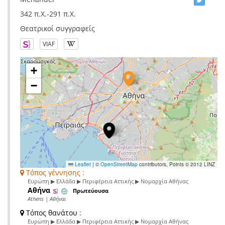
342 π.Χ.-291 π.Χ.
Θεατρικοί συγγραφείς
VIAF
+
−
Leaflet
|
©
OpenStreetMap
contributors, Points © 2012 LINZ
Τόπος γέννησης :
Ευρώπη ▶ Ελλάδα ▶ Περιφέρεια Αττικής ▶ Νομαρχία Αθήνας
Αθήνα
Πρωτεύουσα
Athens | Αθήναι
Τόπος θανάτου
:
Ευρώπη ▶ Ελλάδα ▶ Περιφέρεια Αττικής ▶ Νομαρχία Αθήνας