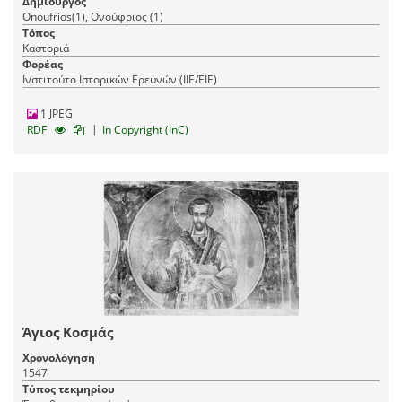
Δημιουργός
Onoufrios(1), Ονούφριος (1)
Τόπος
Καστοριά
Φορέας
Ινστιτούτο Ιστορικών Ερευνών (ΙΙΕ/ΕΙΕ)
1 JPEG
|
RDF
In Copyright (InC)
Άγιος Κοσμάς
Χρονολόγηση
1547
Τύπος τεκμηρίου