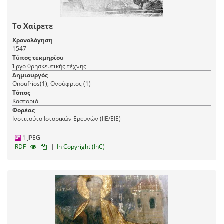
Το Χαίρετε
Χρονολόγηση
1547
Τύπος τεκμηρίου
Έργο θρησκευτικής τέχνης
Δημιουργός
Onoufrios(1), Ονούφριος (1)
Τόπος
Καστοριά
Φορέας
Ινστιτούτο Ιστορικών Ερευνών (ΙΙΕ/ΕΙΕ)
1 JPEG
|
RDF
In Copyright (InC)