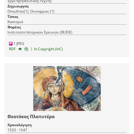
Έργο θρησκευτικής τέχνης
Δημιουργός
Onoufrios(1), Ονούφριος (1)
Τόπος
Καστοριά
Φορέας
Ινστιτούτο Ιστορικών Ερευνών (ΙΙΕ/ΕΙΕ)
1 JPEG
|
RDF
In Copyright (InC)
Θεοτόκος Πλατυτέρα
Χρονολόγηση
1533 - 1547