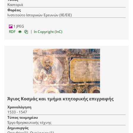
Καστοριά
Φορέας
Ινστιτούτο Ιστορικών Ερευνών (ΙΙΕ/ΕΙΕ)
1 JPEG
|
RDF
In Copyright (InC)
Άγιος Κοσμάς και τμήμα κτητορικής επιγραφής
Χρονολόγηση
1533 - 1547
Τύπος τεκμηρίου
Έργο θρησκευτικής τέχνης
Δημιουργός
Onoufrios(1), Ονούφριος (1)