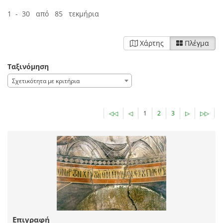
1 - 30 από 85 τεκμήρια
Χάρτης
Πλέγμα
Ταξινόμηση
Σχετικότητα με κριτήρια
◁◁
◁
1
2
3
▷
▷▷
Επιγραφή