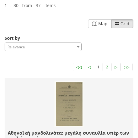
1 - 30 from 37 items
Map
Grid
Sort by
Relevance
◁◁
◁
1
2
▷
▷▷
Αθηναϊκή μανδολινάτα: μεγάλη συναυλία υπέρ των