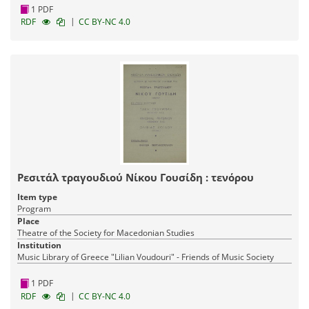
1 PDF
|
RDF
CC BY-NC 4.0
Ρεσιτάλ τραγουδιού Νίκου Γουσίδη : τενόρου
Item type
Program
Place
Theatre of the Society for Macedonian Studies
Institution
Music Library of Greece "Lilian Voudouri" - Friends of Music Society
1 PDF
|
RDF
CC BY-NC 4.0