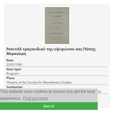
Ρεσιτάλ τραγουδιού της υψιφώνου κας Πόπης
Μερκούρη
Date
25/01/1961
Item type
Program
Place
Theatre of the Society for Macedonian Studies
Institution
Music Library of Greece "Lilian Voudouri" - Friends of Music Society
This website uses cookies to ensure you get the best
experience.
Find out more
|
RDF
CC BY-NC 4.0
Got it!