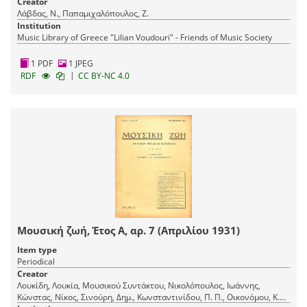
Creator
Λάβδας, Ν., Παπαμιχαλόπουλος, Ζ.
Institution
Music Library of Greece "Lilian Voudouri" - Friends of Music Society
1 PDF
1 JPEG
|
RDF
CC BY-NC 4.0
Μουσική ζωή, Έτος Α, αρ. 7 (Απριλίου 1931)
Item type
Periodical
Creator
Λουκίδη, Λουκία, Μουσικού Συντάκτου, Νικολόπουλος, Ιωάννης,
Κώνστας, Νίκος, Σινούρη, Δημ., Κωνσταντινίδου, Π. Π., Οικονόμου, Κ.