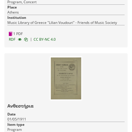
Program, Concert
Place
Athens
Institution
Music Library of Greece "Lilian Voudouri" - Friends of Music Society
1 PDF
|
RDF
CC BY-NC 4.0
Ανθεστήρια
Date
01/05/1911
Item type
Program