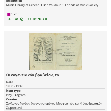
Δ., Φέρμπερ, 'Ερβιν, Καπ. Δημ., Χρυσοχοΐδου, Ν. Α., Πέππα, Στέλλα,
Institution
Πανταζόπουλος, Νίκος, Λάβδας, Ν.
Music Library of Greece "Lilian Voudouri" - Friends of Music Society
1 PDF
|
RDF
CC BY-NC 4.0
Οικογενειακόν βραβείον, το
Date
1930 - 1939
Item type
Play, Program
Creator
Σύλλογος Γονέων (Ανεγνωρισμένον Μορφωτικόν και Φιλανθρωπικόν
Σωματείον)