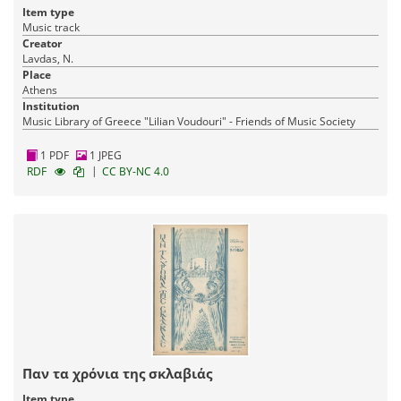
Item type
Music track
Creator
Lavdas, N.
Place
Athens
Institution
Music Library of Greece "Lilian Voudouri" - Friends of Music Society
1 PDF
1 JPEG
|
RDF
CC BY-NC 4.0
Παν τα χρόνια της σκλαβιάς
Item type