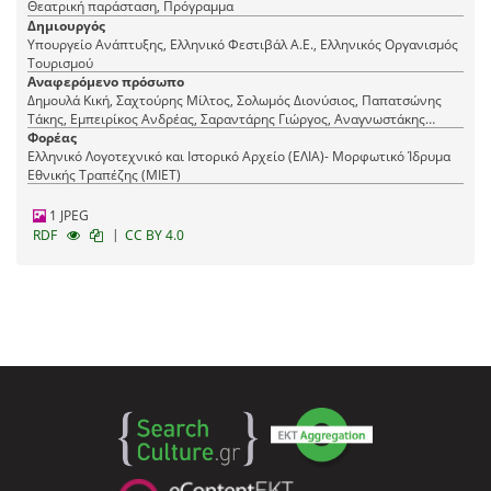
Θεατρική παράσταση, Πρόγραμμα
Δημιουργός
Υπουργείο Ανάπτυξης, Ελληνικό Φεστιβάλ Α.Ε., Ελληνικός Οργανισμός
Τουρισμού
Αναφερόμενο πρόσωπο
Δημουλά Κική, Σαχτούρης Μίλτος, Σολωμός Διονύσιος, Παπατσώνης
Τάκης, Εμπειρίκος Ανδρέας, Σαραντάρης Γιώργος, Αναγνωστάκης
Μανόλης, Καρυωτάκης Κώστας, Καβάφης Κωνσταντίνος, Θέμελης
Φορέας
Γιώργος, Εγγονόπουλος Νίκος, Καρέλλη Ζωή, Λειβαδίτης Τάσος,
Ελληνικό Λογοτεχνικό και Ιστορικό Αρχείο (ΕΛΙΑ)- Μορφωτικό Ίδρυμα
Παλαμάς Κωστής, Σικελιανός Άγγελος, Κάλβος Ανδρέας, Ρίτσος
Εθνικής Τραπέζης (ΜΙΕΤ)
Γιάννης, Μαρκοράς Γεράσιμος, Ελύτης Οδυσσέας, Γκόρπας Θωμάς,
Λαπαθιώτης Ναπολέων, Καρούζος Νίκος, Βιζυηνός Γεώργιος, Μάτσας
1 JPEG
Αλέξανδρος, Σεφέρης Γιώργος
|
RDF
CC BY 4.0