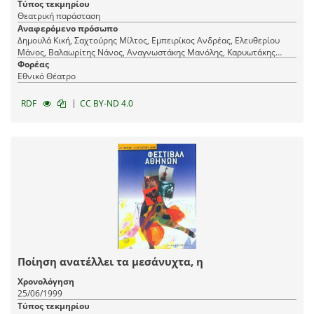
Τύπος τεκμηρίου
Θεατρική παράσταση
Αναφερόμενο πρόσωπο
Δημουλά Κική, Σαχτούρης Μίλτος, Εμπειρίκος Ανδρέας, Ελευθερίου
Μάνος, Βαλαωρίτης Νάνος, Αναγνωστάκης Μανόλης, Καρυωτάκης
Κώστας, Καβάφης Κωνσταντίνος, Αλεξάνδρου Άρης, Πατρίκιος Τίτος,
Φορέας
Χριστιανόπουλος Ντίνος, Εγγονόπουλος Νίκος, Βαρβέρης Γιάννης,
Εθνικό Θέατρο
Χατζηλαζάρου Μάτση, Παλαμάς Κωστής, Βέλτσος Γιώργος, Ρίτσος
Γιάννης, Μπάρας Αλέξανδρος, Λιοντάκης Χριστόφορος, Πορφύρας
|
RDF
CC BY-ND 4.0
Λάμπρος, Ελύτης Οδυσσέας, Αγγελάκη-Ρουκ Κατερίνα, Λαπαθιώτης
Ναπολέων, Σεφέρης Γιώργος, Κοντός Γιάννης
Ποίηση ανατέλλει τα μεσάνυχτα, η
Χρονολόγηση
25/06/1999
Τύπος τεκμηρίου