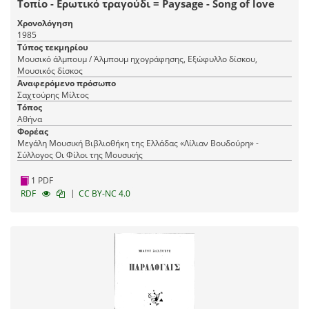
Τοπίο - Ερωτικό τραγούδι = Paysage - Song of love
Χρονολόγηση
1985
Τύπος τεκμηρίου
Μουσικό άλμπουμ / Άλμπουμ ηχογράφησης, Εξώφυλλο δίσκου,
Μουσικός δίσκος
Αναφερόμενο πρόσωπο
Σαχτούρης Μίλτος
Τόπος
Αθήνα
Φορέας
Μεγάλη Μουσική Βιβλιοθήκη της Ελλάδας «Λίλιαν Βουδούρη» -
Σύλλογος Οι Φίλοι της Μουσικής
1 PDF
|
RDF
CC BY-NC 4.0