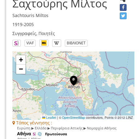
Σαχτούρης Μίλτος
Sachtouris Miltos
1919-2005
Συγγραφείς, Ποιητές
VIAF
ΒΙΒΛΙΟΝΕΤ
+
−
Leaflet
|
©
OpenStreetMap
contributors, Points © 2012 LINZ
Τόπος γέννησης :
Ευρώπη ▶ Ελλάδα ▶ Περιφέρεια Αττικής ▶ Νομαρχία Αθήνας
Αθήνα
Πρωτεύουσα
Athens | Αθήναι