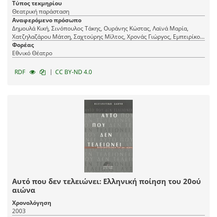
Τύπος τεκμηρίου
Θεατρική παράσταση
Αναφερόμενο πρόσωπο
Δημουλά Κική, Σινόπουλος Τάκης, Ουράνης Κώστας, Λαϊνά Μαρία,
Χατζηλαζάρου Μάτση, Σαχτούρης Μίλτος, Χρονάς Γιώργος, Εμπειρίκος
Ανδρέας, Σαραντάρης Γιώργος, Μαλακάσης Μιλτιάδης, Ρίτσος Γιάννης,
Φορέας
Γώγου Κατερίνα, Καρυωτάκης Κώστας, Καβάφης Κωνσταντίνος, Ελύτης
Εθνικό Θέατρο
Οδυσσέας, Χριστιανόπουλος Ντίνος, Ασλάνογλου Νίκος-Αλέξης,
Μαβίλης Λορέντζος, Λαπαθιώτης Ναπολέων, Εγγονόπουλος Νίκος,
|
RDF
CC BY-ND 4.0
Πολυδούρη Μαρία, Λειβαδίτης Τάσος
Αυτό που δεν τελειώνει: Ελληνική ποίηση του 20ού
αιώνα
Χρονολόγηση
2003