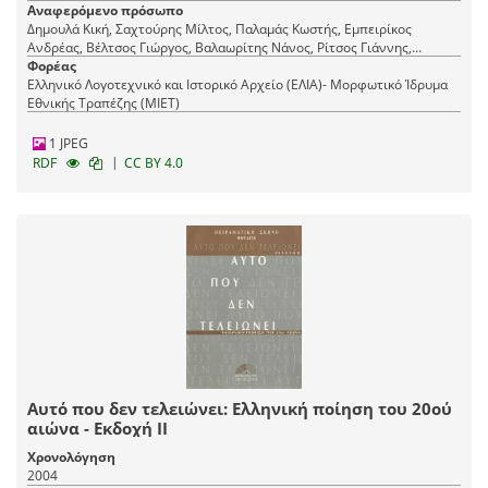
Αναφερόμενο πρόσωπο
Δημουλά Κική, Σαχτούρης Μίλτος, Παλαμάς Κωστής, Εμπειρίκος
Ανδρέας, Βέλτσος Γιώργος, Βαλαωρίτης Νάνος, Ρίτσος Γιάννης,
Αναγνωστάκης Μανόλης, Πορφύρας Λάμπρος, Καρυωτάκης Κώστας,
Φορέας
Καβάφης Κωνσταντίνος, Αλεξάνδρου Άρης, Ελύτης Οδυσσέας,
Ελληνικό Λογοτεχνικό και Ιστορικό Αρχείο (ΕΛΙΑ)- Μορφωτικό Ίδρυμα
Αγγελάκη-Ρουκ Κατερίνα, Λαπαθιώτης Ναπολέων, Εγγονόπουλος Νίκος,
Εθνικής Τραπέζης (ΜΙΕΤ)
Σεφέρης Γιώργος, Βαρβέρης Γιάννης
1 JPEG
|
RDF
CC BY 4.0
Αυτό που δεν τελειώνει: Ελληνική ποίηση του 20ού
αιώνα - Εκδοχή ΙΙ
Χρονολόγηση
2004